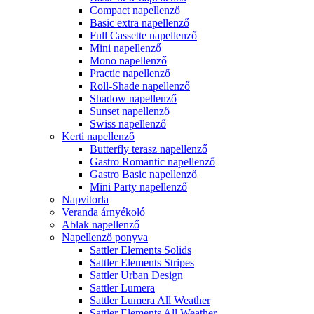
Compact napellenző
Basic extra napellenző
Full Cassette napellenző
Mini napellenző
Mono napellenző
Practic napellenző
Roll-Shade napellenző
Shadow napellenző
Sunset napellenző
Swiss napellenző
Kerti napellenző
Butterfly terasz napellenző
Gastro Romantic napellenző
Gastro Basic napellenző
Mini Party napellenző
Napvitorla
Veranda árnyékoló
Ablak napellenző
Napellenző ponyva
Sattler Elements Solids
Sattler Elements Stripes
Sattler Urban Design
Sattler Lumera
Sattler Lumera All Weather
Sattler Elements All Weather