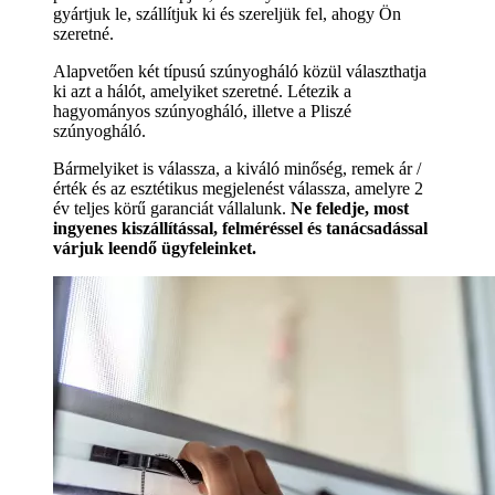
gyártjuk le, szállítjuk ki és szereljük fel, ahogy Ön
szeretné.
Alapvetően két típusú szúnyogháló közül választhatja
ki azt a hálót, amelyiket szeretné. Létezik a
hagyományos szúnyogháló, illetve a Pliszé
szúnyogháló.
Bármelyiket is válassza, a kiváló minőség, remek ár /
érték és az esztétikus megjelenést válassza, amelyre 2
év teljes körű garanciát vállalunk.
Ne feledje, most
ingyenes kiszállítással, felméréssel és tanácsadással
várjuk leendő ügyfeleinket.