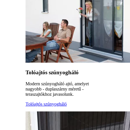
Tolóajtós szúnyogháló
Modern szúnyogháló ajtó, amelyet
nagyobb - duplaszárny méretű -
teraszajtókhoz javasolunk.
Tolóajtós szúnyogháló