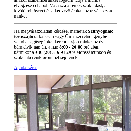
amikor szakemberünket fogadni tudja a munka
elvégzése céljából. Válassza a remek szaktudást, a
kiváló minőséget és a kedvező árakat, azaz válasszon
minket.
Ha megválaszolatlan kérdései maradtak
Szúnyogháló
teraszajtóra
kapcsán vagy Ön is szeretné igénybe
venni a segítségünket kérem hívjon minket az év
bármelyik napján, a nap
8:00 - 20:00
órájában
bármikor a
+36 (20) 316 91 29
telefonszámunkon és
szakembereink örömmel segítenek.
Ajánlatkérés