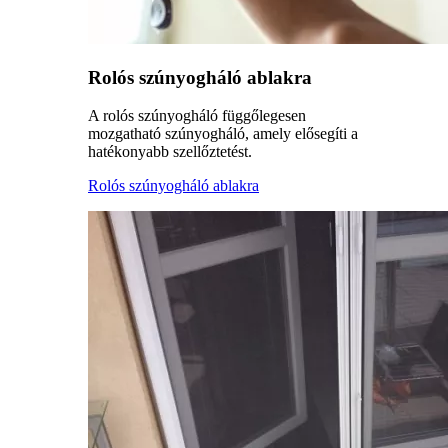
Rolós szúnyogháló ablakra
A rolós szúnyogháló függőlegesen
mozgatható szúnyogháló, amely elősegíti a
hatékonyabb szellőztetést.
Rolós szúnyogháló ablakra