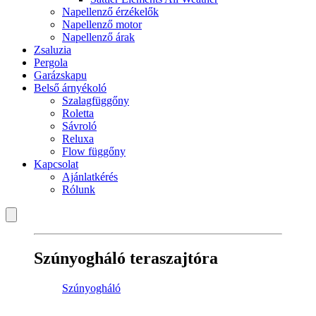
Napellenző érzékelők
Napellenző motor
Napellenző árak
Zsaluzia
Pergola
Garázskapu
Belső árnyékoló
Szalagfüggőny
Roletta
Sávroló
Reluxa
Flow függőny
Kapcsolat
Ajánlatkérés
Rólunk
Szúnyogháló teraszajtóra
Szúnyogháló