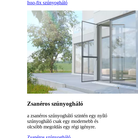
Isso-fix szúnyogháló
Zsanéros szúnyogháló
a zsanéros szúnyogháló szintén egy nyíló
szúnyogháló csak egy modernebb és
olcsóbb megoldás egy régi igényre.
Zsanéros szúnyogháló