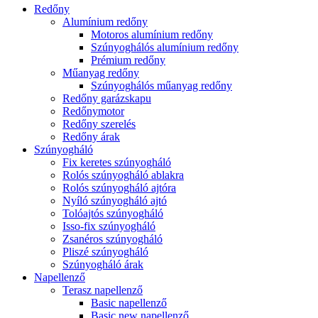
Redőny
Alumínium redőny
Motoros alumínium redőny
Szúnyoghálós alumínium redőny
Prémium redőny
Műanyag redőny
Szúnyoghálós műanyag redőny
Redőny garázskapu
Redőnymotor
Redőny szerelés
Redőny árak
Szúnyogháló
Fix keretes szúnyogháló
Rolós szúnyogháló ablakra
Rolós szúnyogháló ajtóra
Nyíló szúnyogháló ajtó
Tolóajtós szúnyogháló
Isso-fix szúnyogháló
Zsanéros szúnyogháló
Pliszé szúnyogháló
Szúnyogháló árak
Napellenző
Terasz napellenző
Basic napellenző
Basic new napellenző