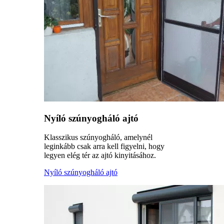
Nyíló szúnyogháló ajtó
Klasszikus szúnyogháló, amelynél
leginkább csak arra kell figyelni, hogy
legyen elég tér az ajtó kinyitásához.
Nyíló szúnyogháló ajtó