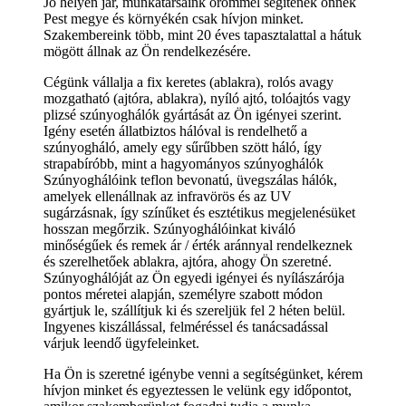
Jó helyen jár, munkatársaink örömmel segítenek önnek
Pest megye és környékén csak hívjon minket.
Szakembereink több, mint 20 éves tapasztalattal a hátuk
mögött állnak az Ön rendelkezésére.
Cégünk vállalja a fix keretes (ablakra), rolós avagy
mozgatható (ajtóra, ablakra), nyíló ajtó, tolóajtós vagy
plizsé szúnyoghálók gyártását az Ön igényei szerint.
Igény esetén állatbiztos hálóval is rendelhető a
szúnyogháló, amely egy sűrűbben szött háló, így
strapabíróbb, mint a hagyományos szúnyoghálók
Szúnyoghálóink teflon bevonatú, üvegszálas hálók,
amelyek ellenállnak az infravörös és az UV
sugárzásnak, így színűket és esztétikus megjelenésüket
hosszan megőrzik. Szúnyoghálóinkat kiváló
minőségűek és remek ár / érték aránnyal rendelkeznek
és szerelhetőek ablakra, ajtóra, ahogy Ön szeretné.
Szúnyoghálóját az Ön egyedi igényei és nyílászárója
pontos méretei alapján, személyre szabott módon
gyártjuk le, szállítjuk ki és szereljük fel 2 héten belül.
Ingyenes kiszállással, felméréssel és tanácsadással
várjuk leendő ügyfeleinket.
Ha Ön is szeretné igénybe venni a segítségünket, kérem
hívjon minket és egyeztessen le velünk egy időpontot,