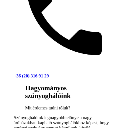
+36 (20) 316 91 29
Hagyományos
szúnyoghálóink
Mit érdemes tudni róluk?
Szúnyoghálóink legnagyobb előnye a nagy
árúházakban kapható szúnyoghálókhoz képest, hogy
európai szabvány szerint készülnek, kiváló