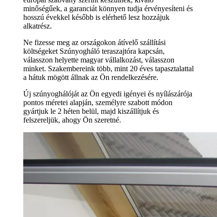
minőségűek, a garanciát könnyen tudja érvényesíteni és
hosszú évekkel később is elérhető lesz hozzájuk
alkatrész.
Ne fizesse meg az országokon átívelő szállítási
költségeket Szúnyogháló teraszajtóra kapcsán,
válasszon helyette magyar vállalkozást, válasszon
minket. Szakembereink több, mint 20 éves tapasztalattal
a hátuk mögött állnak az Ön rendelkezésére.
Új szúnyoghálóját az Ön egyedi igényei és nyílászárója
pontos méretei alapján, személyre szabott módon
gyártjuk le 2 héten belül, majd kiszállítjuk és
felszereljük, ahogy Ön szeretné.