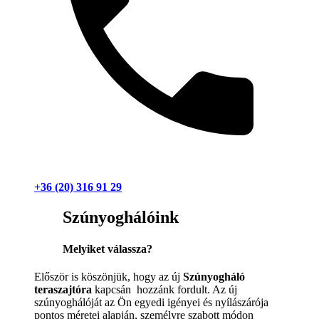
+36 (20) 316 91 29
Szúnyoghálóink
Melyiket válassza?
Először is köszönjük, hogy az új
Szúnyogháló
teraszajtóra
kapcsán hozzánk fordult. Az új
szúnyoghálóját az Ön egyedi igényei és nyílászárója
pontos méretei alapján, személyre szabott módon