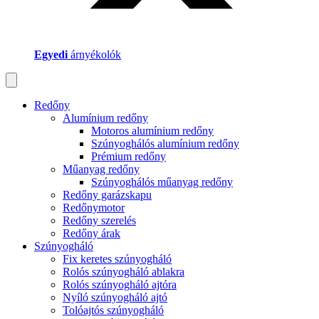
Egyedi
árnyékolók
Redőny
Alumínium redőny
Motoros alumínium redőny
Szúnyoghálós alumínium redőny
Prémium redőny
Műanyag redőny
Szúnyoghálós műanyag redőny
Redőny garázskapu
Redőnymotor
Redőny szerelés
Redőny árak
Szúnyogháló
Fix keretes szúnyogháló
Rolós szúnyogháló ablakra
Rolós szúnyogháló ajtóra
Nyíló szúnyogháló ajtó
Tolóajtós szúnyogháló