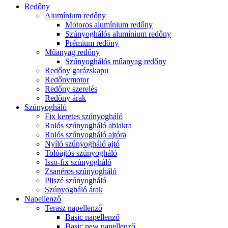
Redőny
Alumínium redőny
Motoros alumínium redőny
Szúnyoghálós alumínium redőny
Prémium redőny
Műanyag redőny
Szúnyoghálós műanyag redőny
Redőny garázskapu
Redőnymotor
Redőny szerelés
Redőny árak
Szúnyogháló
Fix keretes szúnyogháló
Rolós szúnyogháló ablakra
Rolós szúnyogháló ajtóra
Nyíló szúnyogháló ajtó
Tolóajtós szúnyogháló
Isso-fix szúnyogháló
Zsanéros szúnyogháló
Pliszé szúnyogháló
Szúnyogháló árak
Napellenző
Terasz napellenző
Basic napellenző
Basic new napellenző