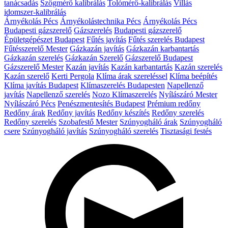
tanácsadás
Szögmérő kalibrálás
Tolómérő-kalibrálás
Villás
idomszer-kalibrálás
Árnyékolás Pécs
Árnyékolástechnika Pécs
Árnyékolás Pécs
Budapesti gázszerelő
Gázszerelés
Budapesti gázszerelő
Épületgépészet Budapest
Fűtés javítás
Fűtés szerelés Budapest
Fűtésszerelő Mester
Gázkazán javítás
Gázkazán karbantartás
Gázkazán szerelés
Gázkazán Szerelő
Gázszerelő Budapest
Gázszerelő Mester
Kazán javítás
Kazán karbantartás
Kazán szerelés
Kazán szerelő
Kerti Pergola
Klíma árak szereléssel
Klíma beépítés
Klíma javítás Budapest
Klímaszerelés Budapesten
Napellenző
javítás
Napellenző szerelés
Nozo Klímaszerelés
Nyílászáró Mester
Nyílászáró Pécs
Penészmentesítés Budapest
Prémium redőny
Redőny árak
Redőny javítás
Redőny készítés
Redőny szerelés
Redőny szerelés
Szobafestő Mester
Szúnyogháló árak
Szúnyogháló
csere
Szúnyogháló javítás
Szúnyogháló szerelés
Tisztasági festés