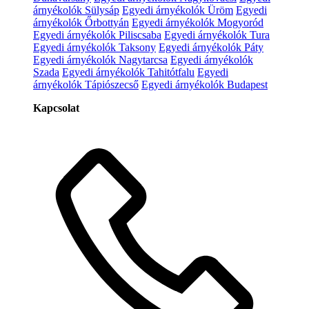
árnyékolók Sülysáp
Egyedi árnyékolók Üröm
Egyedi
árnyékolók Őrbottyán
Egyedi árnyékolók Mogyoród
Egyedi árnyékolók Piliscsaba
Egyedi árnyékolók Tura
Egyedi árnyékolók Taksony
Egyedi árnyékolók Páty
Egyedi árnyékolók Nagytarcsa
Egyedi árnyékolók
Szada
Egyedi árnyékolók Tahitótfalu
Egyedi
árnyékolók Tápiószecső
Egyedi árnyékolók Budapest
Kapcsolat