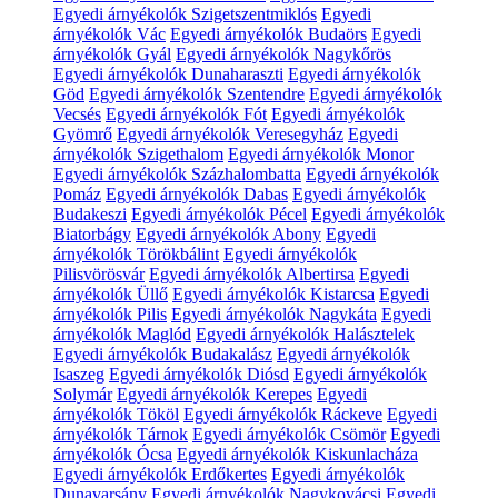
Egyedi árnyékolók Szigetszentmiklós
Egyedi
árnyékolók Vác
Egyedi árnyékolók Budaörs
Egyedi
árnyékolók Gyál
Egyedi árnyékolók Nagykőrös
Egyedi árnyékolók Dunaharaszti
Egyedi árnyékolók
Göd
Egyedi árnyékolók Szentendre
Egyedi árnyékolók
Vecsés
Egyedi árnyékolók Fót
Egyedi árnyékolók
Gyömrő
Egyedi árnyékolók Veresegyház
Egyedi
árnyékolók Szigethalom
Egyedi árnyékolók Monor
Egyedi árnyékolók Százhalombatta
Egyedi árnyékolók
Pomáz
Egyedi árnyékolók Dabas
Egyedi árnyékolók
Budakeszi
Egyedi árnyékolók Pécel
Egyedi árnyékolók
Biatorbágy
Egyedi árnyékolók Abony
Egyedi
árnyékolók Törökbálint
Egyedi árnyékolók
Pilisvörösvár
Egyedi árnyékolók Albertirsa
Egyedi
árnyékolók Üllő
Egyedi árnyékolók Kistarcsa
Egyedi
árnyékolók Pilis
Egyedi árnyékolók Nagykáta
Egyedi
árnyékolók Maglód
Egyedi árnyékolók Halásztelek
Egyedi árnyékolók Budakalász
Egyedi árnyékolók
Isaszeg
Egyedi árnyékolók Diósd
Egyedi árnyékolók
Solymár
Egyedi árnyékolók Kerepes
Egyedi
árnyékolók Tököl
Egyedi árnyékolók Ráckeve
Egyedi
árnyékolók Tárnok
Egyedi árnyékolók Csömör
Egyedi
árnyékolók Ócsa
Egyedi árnyékolók Kiskunlacháza
Egyedi árnyékolók Erdőkertes
Egyedi árnyékolók
Dunavarsány
Egyedi árnyékolók Nagykovácsi
Egyedi