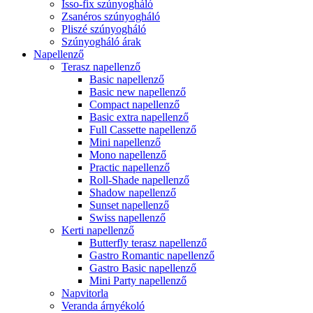
Isso-fix szúnyogháló
Zsanéros szúnyogháló
Pliszé szúnyogháló
Szúnyogháló árak
Napellenző
Terasz napellenző
Basic napellenző
Basic new napellenző
Compact napellenző
Basic extra napellenző
Full Cassette napellenző
Mini napellenző
Mono napellenző
Practic napellenző
Roll-Shade napellenző
Shadow napellenző
Sunset napellenző
Swiss napellenző
Kerti napellenző
Butterfly terasz napellenző
Gastro Romantic napellenző
Gastro Basic napellenző
Mini Party napellenző
Napvitorla
Veranda árnyékoló