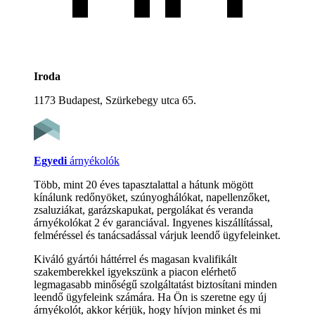
Iroda
1173 Budapest, Szürkebegy utca 65.
Egyedi
árnyékolók
Több, mint 20 éves tapasztalattal a hátunk mögött
kínálunk redőnyöket, szúnyoghálókat, napellenzőket,
zsaluziákat, garázskapukat, pergolákat és veranda
árnyékolókat 2 év garanciával. Ingyenes kiszállítással,
felméréssel és tanácsadással várjuk leendő ügyfeleinket.
Kiváló gyártói háttérrel és magasan kvalifikált
szakemberekkel igyekszünk a piacon elérhető
legmagasabb minőségű szolgáltatást biztosítani minden
leendő ügyfeleink számára. Ha Ön is szeretne egy új
árnyékolót, akkor kérjük, hogy hívjon minket és mi