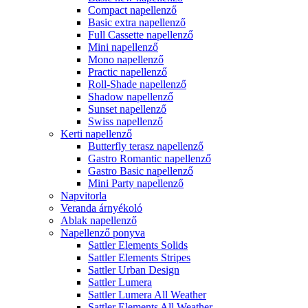
Compact napellenző
Basic extra napellenző
Full Cassette napellenző
Mini napellenző
Mono napellenző
Practic napellenző
Roll-Shade napellenző
Shadow napellenző
Sunset napellenző
Swiss napellenző
Kerti napellenző
Butterfly terasz napellenző
Gastro Romantic napellenző
Gastro Basic napellenző
Mini Party napellenző
Napvitorla
Veranda árnyékoló
Ablak napellenző
Napellenző ponyva
Sattler Elements Solids
Sattler Elements Stripes
Sattler Urban Design
Sattler Lumera
Sattler Lumera All Weather
Sattler Elements All Weather