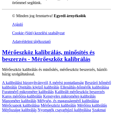
örömmel segítünk.
© Minden jog fenntartva!
Egyedi árnyékolók
Ajánló
Cookie (Süti) kezelési szabályzat
Adatvédelmi tájékoztató
Mérőeszköz kalibrálás, minősítés és
beszerzés - Mérőeszköz kalibrálás
Mérőeszköz kalibrálás és minősítés, mérőeszköz beszerzés, háztól-
házig szolgáltatással.
A kalibrálási bizonyítványról
A mérési pontatlanság
Beszúró hőmérő
kalibrálás
Digitális kijelző kalibrálás
Ellenállás-hőmérők kalibrálása
Furatmérő mikrométer kalibrálás
Kalibrált mérőeszköz beszerzés
Karos mérőóra-kalibrálás
Kengyeles mikrométer-kalibrálás
Manométer kalibrálás
Mélység- és magasságmérő kalibrálása
Mérőcsapok kalibrálása
Mérőeszköz kalibrálás
Mérőóra kalibrálás
Mérőszalag kalibrálás
Nyomaték csavarhúzó kalibrálása
Szakmai