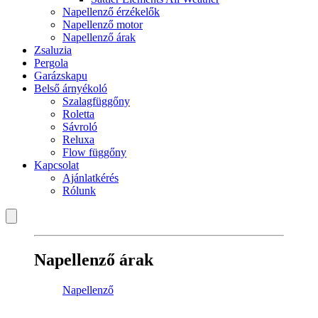
Napellenző érzékelők
Napellenző motor
Napellenző árak
Zsaluzia
Pergola
Garázskapu
Belső árnyékoló
Szalagfüggőny
Roletta
Sávroló
Reluxa
Flow függőny
Kapcsolat
Ajánlatkérés
Rólunk
Napellenző árak
Napellenző