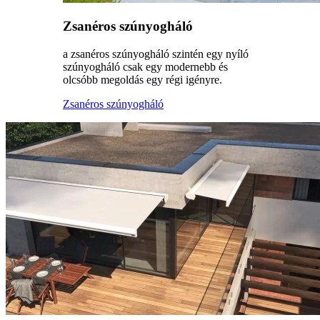
Zsanéros szúnyogháló
a zsanéros szúnyogháló szintén egy nyíló
szúnyogháló csak egy modernebb és
olcsóbb megoldás egy régi igényre.
Zsanéros szúnyogháló