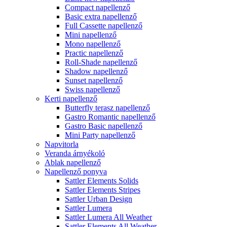
Compact napellenző
Basic extra napellenző
Full Cassette napellenző
Mini napellenző
Mono napellenző
Practic napellenző
Roll-Shade napellenző
Shadow napellenző
Sunset napellenző
Swiss napellenző
Kerti napellenző
Butterfly terasz napellenző
Gastro Romantic napellenző
Gastro Basic napellenző
Mini Party napellenző
Napvitorla
Veranda árnyékoló
Ablak napellenző
Napellenző ponyva
Sattler Elements Solids
Sattler Elements Stripes
Sattler Urban Design
Sattler Lumera
Sattler Lumera All Weather
Sattler Elements All Weather