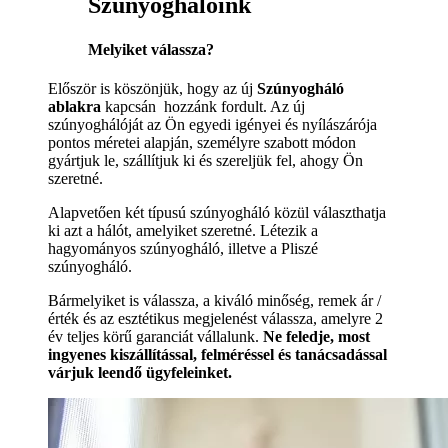
Szúnyoghálóink
Melyiket válassza?
Először is köszönjük, hogy az új
Szúnyogháló
ablakra
kapcsán hozzánk fordult. Az új
szúnyoghálóját az Ön egyedi igényei és nyílászárója
pontos méretei alapján, személyre szabott módon
gyártjuk le, szállítjuk ki és szereljük fel, ahogy Ön
szeretné.
Alapvetően két típusú szúnyogháló közül választhatja
ki azt a hálót, amelyiket szeretné. Létezik a
hagyományos szúnyogháló, illetve a Pliszé
szúnyogháló.
Bármelyiket is válassza, a kiváló minőség, remek ár /
érték és az esztétikus megjelenést válassza, amelyre 2
év teljes körű garanciát vállalunk.
Ne feledje, most
ingyenes kiszállítással, felméréssel és tanácsadással
várjuk leendő ügyfeleinket.