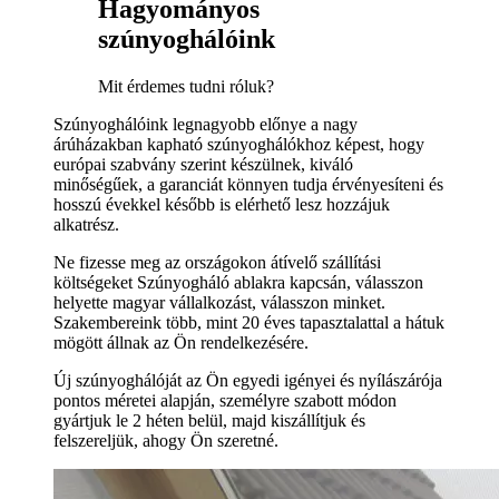
Hagyományos
szúnyoghálóink
Mit érdemes tudni róluk?
Szúnyoghálóink legnagyobb előnye a nagy
árúházakban kapható szúnyoghálókhoz képest, hogy
európai szabvány szerint készülnek, kiváló
minőségűek, a garanciát könnyen tudja érvényesíteni és
hosszú évekkel később is elérhető lesz hozzájuk
alkatrész.
Ne fizesse meg az országokon átívelő szállítási
költségeket Szúnyogháló ablakra kapcsán, válasszon
helyette magyar vállalkozást, válasszon minket.
Szakembereink több, mint 20 éves tapasztalattal a hátuk
mögött állnak az Ön rendelkezésére.
Új szúnyoghálóját az Ön egyedi igényei és nyílászárója
pontos méretei alapján, személyre szabott módon
gyártjuk le 2 héten belül, majd kiszállítjuk és
felszereljük, ahogy Ön szeretné.