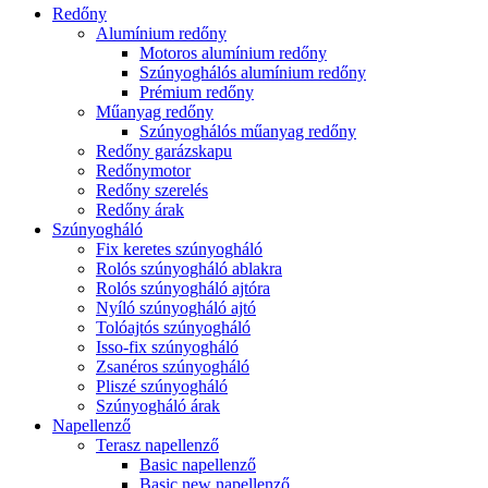
Redőny
Alumínium redőny
Motoros alumínium redőny
Szúnyoghálós alumínium redőny
Prémium redőny
Műanyag redőny
Szúnyoghálós műanyag redőny
Redőny garázskapu
Redőnymotor
Redőny szerelés
Redőny árak
Szúnyogháló
Fix keretes szúnyogháló
Rolós szúnyogháló ablakra
Rolós szúnyogháló ajtóra
Nyíló szúnyogháló ajtó
Tolóajtós szúnyogháló
Isso-fix szúnyogháló
Zsanéros szúnyogháló
Pliszé szúnyogháló
Szúnyogháló árak
Napellenző
Terasz napellenző
Basic napellenző
Basic new napellenző