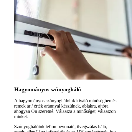
Hagyományos szúnyogháló
A hagyományos szúnyoghálóink kiváló minőségben és
remek ár / érték aránnyal készülnek, ablakra, ajtóra,
ahogyan Ön szeretné. Válassza a minőséget, válasszon
minket.
Szúnyoghálóink teflon bevonatú, üvegszálas háló,
amely ellenáll az infravörös és az UV sugárzásnak, így