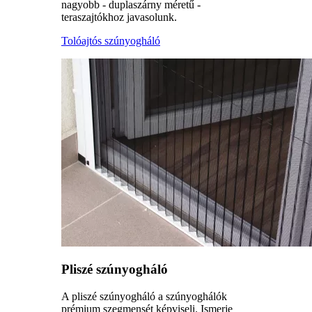
nagyobb - duplaszárny méretű -
teraszajtókhoz javasolunk.
Tolóajtós szúnyogháló
Pliszé szúnyogháló
A pliszé szúnyogháló a szúnyoghálók
prémium szegmensét képviseli. Ismerje