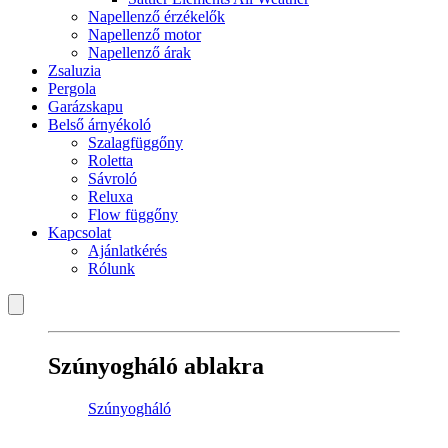
Napellenző érzékelők
Napellenző motor
Napellenző árak
Zsaluzia
Pergola
Garázskapu
Belső árnyékoló
Szalagfüggőny
Roletta
Sávroló
Reluxa
Flow függőny
Kapcsolat
Ajánlatkérés
Rólunk
Szúnyogháló ablakra
Szúnyogháló