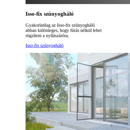
Isso-fix szúnyogháló
Gyakorlatilag az Isso-fix szúnyogháló
abban különleges, hogy fúrás nélkül lehet
rögzíteni a nyílászáróra.
Isso-fix szúnyogháló