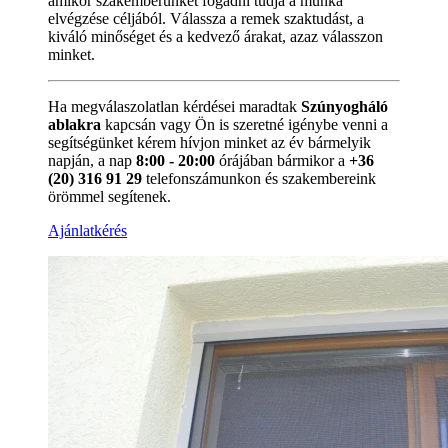
amikor szakemberünket fogadni tudja a munka
elvégzése céljából. Válassza a remek szaktudást, a
kiváló minőséget és a kedvező árakat, azaz válasszon
minket.
Ha megválaszolatlan kérdései maradtak
Szúnyogháló
ablakra
kapcsán vagy Ön is szeretné igénybe venni a
segítségünket kérem hívjon minket az év bármelyik
napján, a nap
8:00 - 20:00
órájában bármikor a
+36
(20) 316 91 29
telefonszámunkon és szakembereink
örömmel segítenek.
Ajánlatkérés