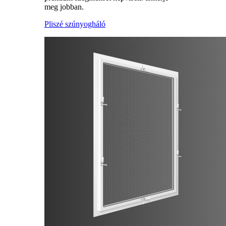
meg jobban.
Pliszé szúnyogháló