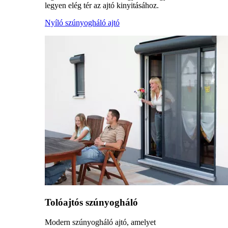
legyen elég tér az ajtó kinyitásához.
Nyíló szúnyogháló ajtó
Tolóajtós szúnyogháló
Modern szúnyogháló ajtó, amelyet