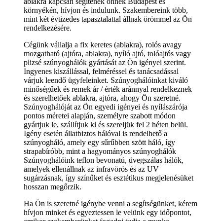
ablakra kapcsán segítenek önnek Budapest és
környékén, hívjon és indulunk. Szakembereink több,
mint két évtizedes tapasztalattal állnak örömmel az Ön
rendelkezésére.
Cégünk vállalja a fix keretes (ablakra), rolós avagy
mozgatható (ajtóra, ablakra), nyíló ajtó, tolóajtós vagy
plizsé szúnyoghálók gyártását az Ön igényei szerint.
Ingyenes kiszállással, felméréssel és tanácsadással
várjuk leendő ügyfeleinket. Szúnyoghálóinkat kiváló
minőségűek és remek ár / érték aránnyal rendelkeznek
és szerelhetőek ablakra, ajtóra, ahogy Ön szeretné.
Szúnyoghálóját az Ön egyedi igényei és nyílászárója
pontos méretei alapján, személyre szabott módon
gyártjuk le, szállítjuk ki és szereljük fel 2 héten belül.
Igény esetén állatbiztos hálóval is rendelhető a
szúnyogháló, amely egy sűrűbben szött háló, így
strapabíróbb, mint a hagyományos szúnyoghálók
Szúnyoghálóink teflon bevonatú, üvegszálas hálók,
amelyek ellenállnak az infravörös és az UV
sugárzásnak, így színűket és esztétikus megjelenésüket
hosszan megőrzik.
Ha Ön is szeretné igénybe venni a segítségünket, kérem
hívjon minket és egyeztessen le velünk egy időpontot,