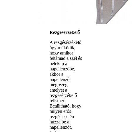
Rezgésérzékelő
A rezgésérzékelő
úgy működik,
hogy amikor
feltámad a szél és
belekap a
napellenzőbe,
akkor a
napellenző
megrezeg,
amelyet a
rezgésérzékelő
felismer.
Beállítható, hogy
milyen erős
rezgés esetén
húzza be a
napellenzőt.