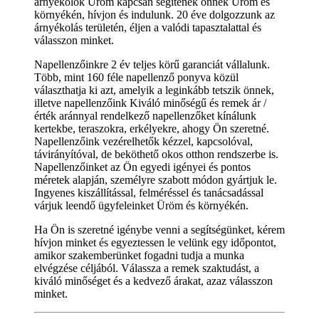
árnyékolók Üröm kapcsán segítenek önnek Üröm és
környékén, hívjon és indulunk. 20 éve dolgozzunk az
árnyékolás területén, éljen a valódi tapasztalattal és
válasszon minket.
Napellenzőinkre 2 év teljes körű garanciát vállalunk.
Több, mint 160 féle napellenző ponyva közül
választhatja ki azt, amelyik a leginkább tetszik önnek,
illetve napellenzőink Kiváló minőségű és remek ár /
érték aránnyal rendelkező napellenzőket kínálunk
kertekbe, teraszokra, erkélyekre, ahogy Ön szeretné.
Napellenzőink vezérelhetők kézzel, kapcsolóval,
távirányítóval, de beköthető okos otthon rendszerbe is.
Napellenzőinket az Ön egyedi igényei és pontos
méretek alapján, személyre szabott módon gyártjuk le.
Ingyenes kiszállítással, felméréssel és tanácsadással
várjuk leendő ügyfeleinket Üröm és környékén.
Ha Ön is szeretné igénybe venni a segítségünket, kérem
hívjon minket és egyeztessen le velünk egy időpontot,
amikor szakemberünket fogadni tudja a munka
elvégzése céljából. Válassza a remek szaktudást, a
kiváló minőséget és a kedvező árakat, azaz válasszon
minket.