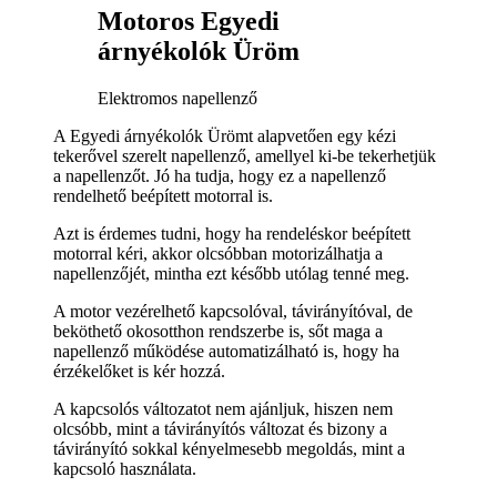
Motoros Egyedi
árnyékolók Üröm
Elektromos napellenző
A Egyedi árnyékolók Ürömt alapvetően egy kézi
tekerővel szerelt napellenző, amellyel ki-be tekerhetjük
a napellenzőt. Jó ha tudja, hogy ez a napellenző
rendelhető beépített motorral is.
Azt is érdemes tudni, hogy ha rendeléskor beépített
motorral kéri, akkor olcsóbban motorizálhatja a
napellenzőjét, mintha ezt később utólag tenné meg.
A motor vezérelhető kapcsolóval, távirányítóval, de
beköthető okosotthon rendszerbe is, sőt maga a
napellenző működése automatizálható is, hogy ha
érzékelőket is kér hozzá.
A kapcsolós változatot nem ajánljuk, hiszen nem
olcsóbb, mint a távirányítós változat és bizony a
távirányító sokkal kényelmesebb megoldás, mint a
kapcsoló használata.