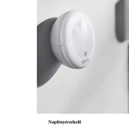
Napfényérzékelő