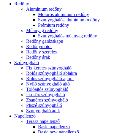
Redőny
Alumínium redőny
Motoros alumínium redőny
Szúnyoghálós alumínium redőny
Prémium redőny
Műanyag redőny
Szúnyoghálós műanyag redőny
Redőny garázskapu
Redőnymotor
Redőny szerelés
Redőny árak
Szúnyogháló
Fix keretes szúnyogháló
Rolós szúnyogháló ablakra
Rolós szúnyogháló ajtóra
Nyíló szúnyogháló ajtó
Tolóajtós szúnyogháló
Isso-fix szúnyogháló
Zsanéros szúnyogháló
Pliszé szúnyogháló
Szúnyogháló árak
Napellenző
Terasz napellenző
Basic napellenző
Basic new napellenző