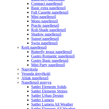
Compact napellenző
Basic extra napellenző
Full Cassette napellenző
Mini napellenző
Mono napellenző
Practic napellenző
Roll-Shade napellenző
Shadow napellenző
Sunset napellenző
Swiss napellenző
Kerti napellenző
Butterfly terasz napellenző
Gastro Romantic napellenző
Gastro Basic napellenző
Mini Party napellenző
Napvitorla
Veranda árnyékoló
Ablak napellenző
Napellenző ponyva
Sattler Elements Solids
Sattler Elements Stripes
Sattler Urban Design
Sattler Lumera
Sattler Lumera All Weather
Sattler Elements All Weather