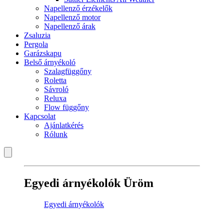
Napellenző érzékelők
Napellenző motor
Napellenző árak
Zsaluzia
Pergola
Garázskapu
Belső árnyékoló
Szalagfüggőny
Roletta
Sávroló
Reluxa
Flow függőny
Kapcsolat
Ajánlatkérés
Rólunk
Egyedi árnyékolók Üröm
Egyedi árnyékolók