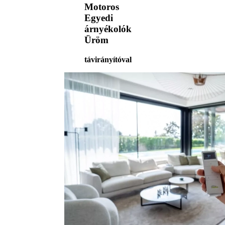
Motoros
Egyedi
árnyékolók
Üröm
távirányítóval