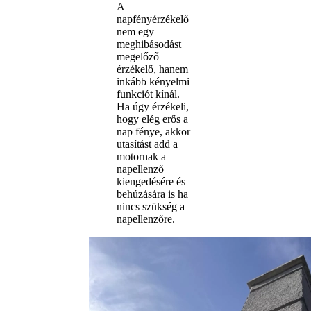
A
napfényérzékelő
nem egy
meghibásodást
megelőző
érzékelő, hanem
inkább kényelmi
funkciót kínál.
Ha úgy érzékeli,
hogy elég erős a
nap fénye, akkor
utasítást add a
motornak a
napellenző
kiengedésére és
behúzására is ha
nincs szükség a
napellenzőre.