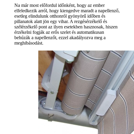
Na már most előfordul időnként, hogy az ember
elfeledkezik arról, hogy kiengedve maradt a napellenző,
esetleg elindulunk otthonról gyönyörű időben és
pillanatok alatt jön egy vihar. A rezgésérzékelő és
szélérzékelő pont az ilyen esetekben hasznosak, hiszen
érzékelni fogják az erős szelet és automatikusan
behúzák a napellenzőt, ezzel akadályozva meg a
meghibásodást.