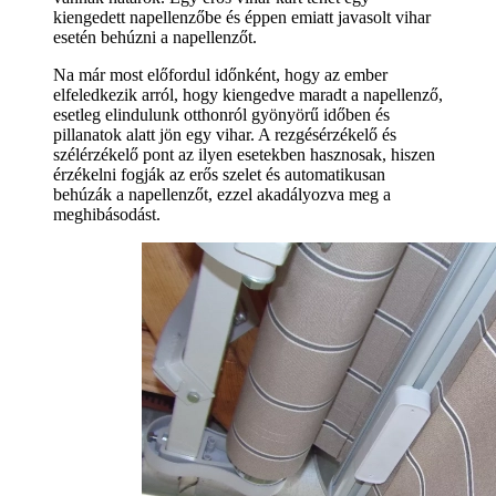
kiengedett napellenzőbe és éppen emiatt javasolt vihar
esetén behúzni a napellenzőt.
Na már most előfordul időnként, hogy az ember
elfeledkezik arról, hogy kiengedve maradt a napellenző,
esetleg elindulunk otthonról gyönyörű időben és
pillanatok alatt jön egy vihar. A rezgésérzékelő és
szélérzékelő pont az ilyen esetekben hasznosak, hiszen
érzékelni fogják az erős szelet és automatikusan
behúzák a napellenzőt, ezzel akadályozva meg a
meghibásodást.