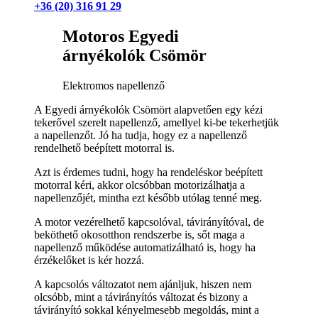
+36 (20) 316 91 29
Motoros Egyedi
árnyékolók Csömör
Elektromos napellenző
A Egyedi árnyékolók Csömört alapvetően egy kézi
tekerővel szerelt napellenző, amellyel ki-be tekerhetjük
a napellenzőt. Jó ha tudja, hogy ez a napellenző
rendelhető beépített motorral is.
Azt is érdemes tudni, hogy ha rendeléskor beépített
motorral kéri, akkor olcsóbban motorizálhatja a
napellenzőjét, mintha ezt később utólag tenné meg.
A motor vezérelhető kapcsolóval, távirányítóval, de
beköthető okosotthon rendszerbe is, sőt maga a
napellenző működése automatizálható is, hogy ha
érzékelőket is kér hozzá.
A kapcsolós változatot nem ajánljuk, hiszen nem
olcsóbb, mint a távirányítós változat és bizony a
távirányító sokkal kényelmesebb megoldás, mint a