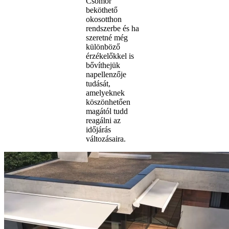
Csömör
beköthető
okosotthon
rendszerbe és ha
szeretné még
különböző
érzékelőkkel is
bővíthejük
napellenzője
tudását,
amelyeknek
köszönhetően
magától tudd
reagálni az
időjárás
változásaira.