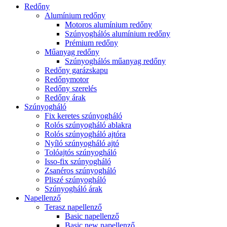
Redőny
Alumínium redőny
Motoros alumínium redőny
Szúnyoghálós alumínium redőny
Prémium redőny
Műanyag redőny
Szúnyoghálós műanyag redőny
Redőny garázskapu
Redőnymotor
Redőny szerelés
Redőny árak
Szúnyogháló
Fix keretes szúnyogháló
Rolós szúnyogháló ablakra
Rolós szúnyogháló ajtóra
Nyíló szúnyogháló ajtó
Tolóajtós szúnyogháló
Isso-fix szúnyogháló
Zsanéros szúnyogháló
Pliszé szúnyogháló
Szúnyogháló árak
Napellenző
Terasz napellenző
Basic napellenző
Basic new napellenző