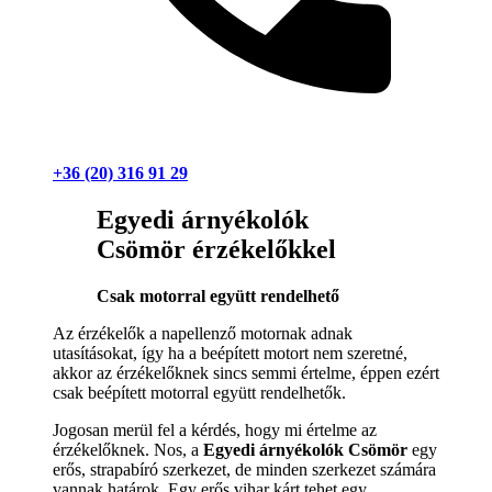
+36 (20) 316 91 29
Egyedi árnyékolók
Csömör érzékelőkkel
Csak motorral együtt rendelhető
Az érzékelők a napellenző motornak adnak
utasításokat, így ha a beépített motort nem szeretné,
akkor az érzékelőknek sincs semmi értelme, éppen ezért
csak beépített motorral együtt rendelhetők.
Jogosan merül fel a kérdés, hogy mi értelme az
érzékelőknek. Nos, a
Egyedi árnyékolók Csömör
egy
erős, strapabíró szerkezet, de minden szerkezet számára
vannak határok. Egy erős vihar kárt tehet egy