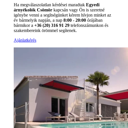
Ha megválaszolatlan kérdései maradtak
Egyedi
árnyékolók Csömör
kapcsán vagy Ön is szeretné
igénybe venni a segítségünket kérem hívjon minket az
év bármelyik napján, a nap
8:00 - 20:00
órájában
bármikor a
+36 (20) 316 91 29
telefonszámunkon és
szakembereink örömmel segítenek.
Ajánlatkérés