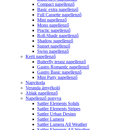
Compact napellenző
Basic extra napellenző
Full Cassette napellenző
Mini napellenző
Mono napellenző
Practic napellenző
Roll-Shade napellenző
Shadow napellenző
Sunset napellenző
Swiss napellenző
Kerti napellenző
Butterfly terasz napellenző
Gastro Romantic napellenző
Gastro Basic napellenző
Mini Party napellenző
Napvitorla
Veranda árnyékoló
Ablak napellenző
Napellenző ponyva
Sattler Elements Solids
Sattler Elements Stripes
Sattler Urban Design
Sattler Lumera
Sattler Lumera All Weather
Sattler Elements All Weather