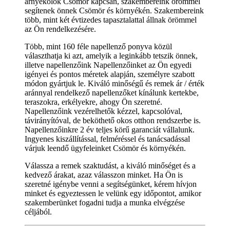
árnyékolók Csömör kapcsán, szakembereink örömmel
segítenek önnek Csömör és környékén. Szakembereink
több, mint két évtizedes tapasztalattal állnak örömmel
az Ön rendelkezésére.
Több, mint 160 féle napellenző ponyva közül
választhatja ki azt, amelyik a leginkább tetszik önnek,
illetve napellenzőink Napellenzőinket az Ön egyedi
igényei és pontos méretek alapján, személyre szabott
módon gyártjuk le. Kiváló minőségű és remek ár / érték
aránnyal rendelkező napellenzőket kínálunk kertekbe,
teraszokra, erkélyekre, ahogy Ön szeretné.
Napellenzőink vezérelhetők kézzel, kapcsolóval,
távirányítóval, de beköthető okos otthon rendszerbe is.
Napellenzőinkre 2 év teljes körű garanciát vállalunk.
Ingyenes kiszállítással, felméréssel és tanácsadással
várjuk leendő ügyfeleinket Csömör és környékén.
Válassza a remek szaktudást, a kiváló minőséget és a
kedvező árakat, azaz válasszon minket. Ha Ön is
szeretné igénybe venni a segítségünket, kérem hívjon
minket és egyeztessen le velünk egy időpontot, amikor
szakemberünket fogadni tudja a munka elvégzése
céljából.