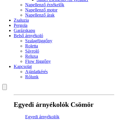
Napellenző érzékelők
Napellenző motor
Napellenző árak
Zsaluzia
Pergola
Garázskapu
Belső árnyékoló
Szalagfüggőny
Roletta
Sávroló
Reluxa
Flow függőny
Kapcsolat
Ajánlatkérés
Rólunk
Egyedi árnyékolók Csömör
Egyedi árnyékolók