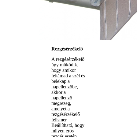
Rezgésérzékelő
A rezgésérzékelő
úgy működik,
hogy amikor
feltámad a szél és
belekap a
napellenzőbe,
akkor a
napellenző
megrezeg,
amelyet a
rezgésérzékelő
felismer.
Beállítható, hogy
milyen erős
rezgés esetén