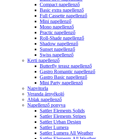
Compact napellenző
Basic extra napellenző
Full Cassette napellenző
Mini napellenző
Mono napellenző
Practic napellenző
Roll-Shade napellenző
Shadow napellenző
Sunset napellenző
Swiss napellenző
Kerti napellenző
Butterfly terasz napellenző
Gastro Romantic napellenző
Gastro Basic napellenző
Mini Party napellenző
Napvitorla
Veranda árnyékoló
Ablak napellenző
Napellenző ponyva
Sattler Elements Solids
Sattler Elements Stripes
Sattler Urban Design
Sattler Lumera
Sattler Lumera All Weather
Sattler Elements All Weather