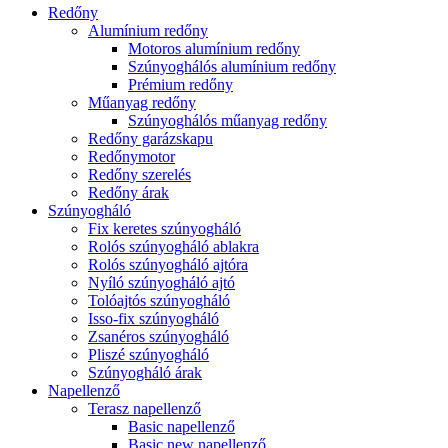
Redőny
Alumínium redőny
Motoros alumínium redőny
Szúnyoghálós alumínium redőny
Prémium redőny
Műanyag redőny
Szúnyoghálós műanyag redőny
Redőny garázskapu
Redőnymotor
Redőny szerelés
Redőny árak
Szúnyogháló
Fix keretes szúnyogháló
Rolós szúnyogháló ablakra
Rolós szúnyogháló ajtóra
Nyíló szúnyogháló ajtó
Tolóajtós szúnyogháló
Isso-fix szúnyogháló
Zsanéros szúnyogháló
Pliszé szúnyogháló
Szúnyogháló árak
Napellenző
Terasz napellenző
Basic napellenző
Basic new napellenző