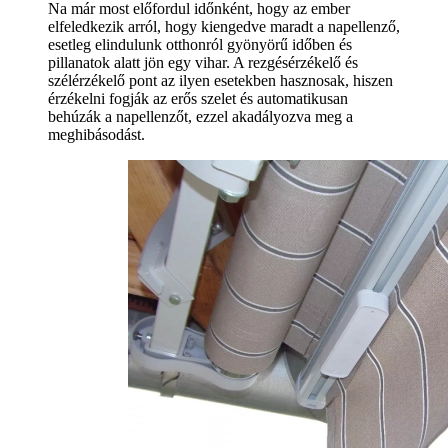
Na már most előfordul időnként, hogy az ember
elfeledkezik arról, hogy kiengedve maradt a napellenző,
esetleg elindulunk otthonról gyönyörű időben és
pillanatok alatt jön egy vihar. A rezgésérzékelő és
szélérzékelő pont az ilyen esetekben hasznosak, hiszen
érzékelni fogják az erős szelet és automatikusan
behúzák a napellenzőt, ezzel akadályozva meg a
meghibásodást.