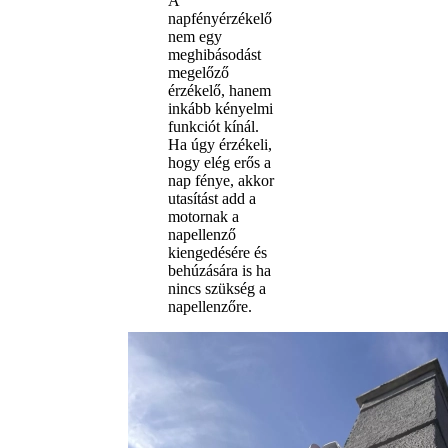
A
napfényérzékelő
nem egy
meghibásodást
megelőző
érzékelő, hanem
inkább kényelmi
funkciót kínál.
Ha úgy érzékeli,
hogy elég erős a
nap fénye, akkor
utasítást add a
motornak a
napellenző
kiengedésére és
behúzására is ha
nincs szükség a
napellenzőre.