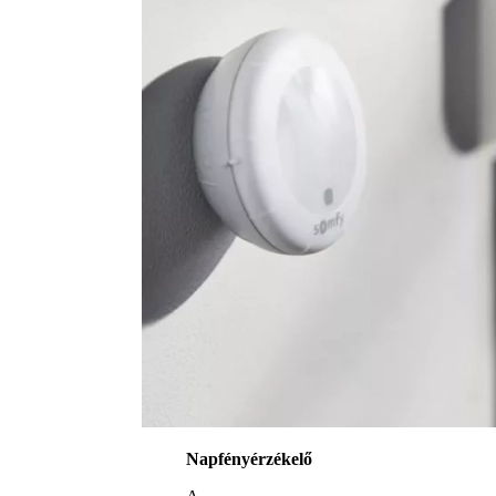
Napfényérzékelő