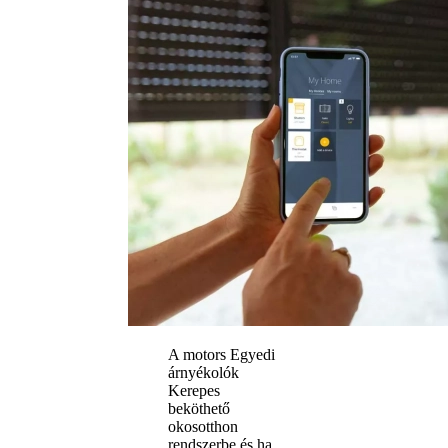
A motors Egyedi
árnyékolók
Kerepes
beköthető
okosotthon
rendszerbe és ha