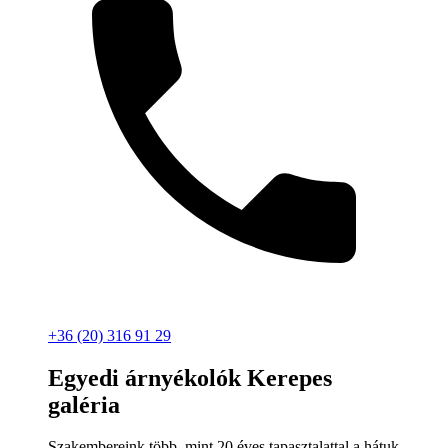
+36 (20) 316 91 29
Egyedi árnyékolók Kerepes
galéria
Szakembereink több, mint 20 éves tapasztalattal a hátuk