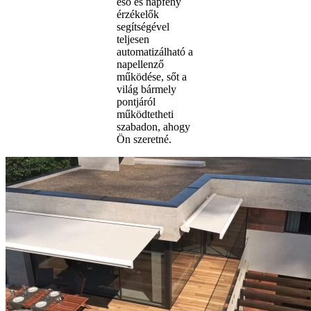
eső és napfény
érzékelők
segítségével
teljesen
automatizálható a
napellenző
működése, sőt a
világ bármely
pontjáról
működtetheti
szabadon, ahogy
Ön szeretné.