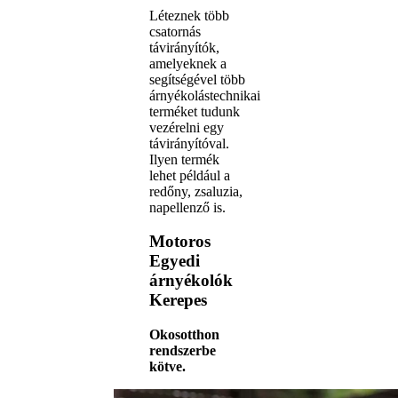
Léteznek több
csatornás
távirányítók,
amelyeknek a
segítségével több
árnyékolástechnikai
terméket tudunk
vezérelni egy
távirányítóval.
Ilyen termék
lehet például a
redőny, zsaluzia,
napellenző is.
Motoros
Egyedi
árnyékolók
Kerepes
Okosotthon
rendszerbe
kötve.