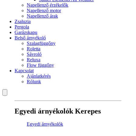
Napellenző érzékelők
Napellenző motor
Napellenző árak
Zsaluzia
Pergola
Garázskapu
Belső árnyékoló
Szalagfüggőny
Roletta
Sávroló
Reluxa
Flow függőny
Kapcsolat
Ajánlatkérés
Rólunk
Egyedi árnyékolók Kerepes
Egyedi árnyékolók