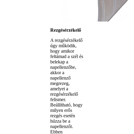
Rezgésérzékelő
A rezgésérzékelő
úgy működik,
hogy amikor
feltámad a szél és
belekap a
napellenzőbe,
akkor a
napellenző
megrezeg,
amelyet a
rezgésérzékelő
felismer.
Beállítható, hogy
milyen erős
rezgés esetén
húzza be a
napellenzőt.
Ebben