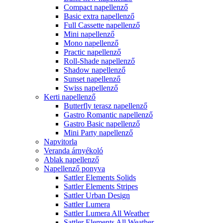
Compact napellenző
Basic extra napellenző
Full Cassette napellenző
Mini napellenző
Mono napellenző
Practic napellenző
Roll-Shade napellenző
Shadow napellenző
Sunset napellenző
Swiss napellenző
Kerti napellenző
Butterfly terasz napellenző
Gastro Romantic napellenző
Gastro Basic napellenző
Mini Party napellenző
Napvitorla
Veranda árnyékoló
Ablak napellenző
Napellenző ponyva
Sattler Elements Solids
Sattler Elements Stripes
Sattler Urban Design
Sattler Lumera
Sattler Lumera All Weather
Sattler Elements All Weather