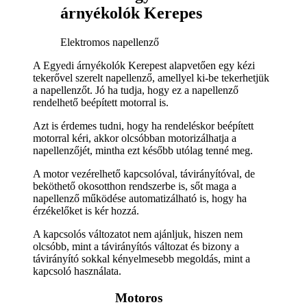
árnyékolók Kerepes
Elektromos napellenző
A Egyedi árnyékolók Kerepest alapvetően egy kézi
tekerővel szerelt napellenző, amellyel ki-be tekerhetjük
a napellenzőt. Jó ha tudja, hogy ez a napellenző
rendelhető beépített motorral is.
Azt is érdemes tudni, hogy ha rendeléskor beépített
motorral kéri, akkor olcsóbban motorizálhatja a
napellenzőjét, mintha ezt később utólag tenné meg.
A motor vezérelhető kapcsolóval, távirányítóval, de
beköthető okosotthon rendszerbe is, sőt maga a
napellenző működése automatizálható is, hogy ha
érzékelőket is kér hozzá.
A kapcsolós változatot nem ajánljuk, hiszen nem
olcsóbb, mint a távirányítós változat és bizony a
távirányító sokkal kényelmesebb megoldás, mint a
kapcsoló használata.
Motoros