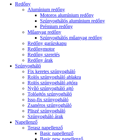
Redőny
Alumínium redőny
Motoros alumínium redőny
Szúnyoghálós alumínium redőny
Prémium redőny
Műanyag redőny
Szúnyoghálós műanyag redőny
Redőny garázskapu
Redőnymotor
Redőny szerelés
Redőny árak
Szúnyogháló
Fix keretes szúnyogháló
Rolós szúnyogháló ablakra
Rolós szúnyogháló ajtóra
Nyíló szúnyogháló ajtó
Tolóajtós szúnyogháló
Isso-fix szúnyogháló
Zsanéros szúnyogháló
Pliszé szúnyogháló
Szúnyogháló árak
Napellenző
Terasz napellenző
Basic napellenző
Basic new napellenző