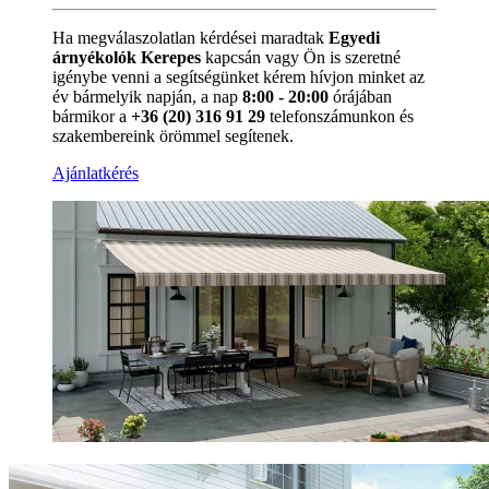
Ha megválaszolatlan kérdései maradtak
Egyedi
árnyékolók Kerepes
kapcsán vagy Ön is szeretné
igénybe venni a segítségünket kérem hívjon minket az
év bármelyik napján, a nap
8:00 - 20:00
órájában
bármikor a
+36 (20) 316 91 29
telefonszámunkon és
szakembereink örömmel segítenek.
Ajánlatkérés