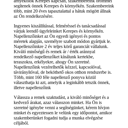
árnyékolók Kerepes kapcsán, szakembereink örömmel
segítenek önnek Kerepes és környékén. Szakembereink
több, mint 20 éves tapasztalattal a hátuk mögött állnak
az Ön rendelkezésére.
Ingyenes kiszállítással, felméréssel és tanácsadással
várjuk leendő ügyfeleinket Kerepes és környékén.
Napellenzőinket az Ön egyedi igényei és pontos
méretek alapján, személyre szabott módon gyártjuk le.
Napellenzőinkre 2 év teljes körű garanciát vállalunk.
Kiváló minőségű és remek ár / érték aránnyal
rendelkező napellenzőket kínálunk kertekbe,
teraszokra, erkélyekre, ahogy Ön szeretné.
Napellenzőink vezérelhetők kézzel, kapcsolóval,
távirányítóval, de beköthető okos otthon rendszerbe is.
Több, mint 160 féle napellenző ponyva közül
választhatja ki azt, amelyik a leginkább tetszik önnek,
illetve napellenzőink
Válassza a remek szaktudást, a kiváló minőséget és a
kedvező árakat, azaz válasszon minket. Ha Ön is
szeretné igénybe venni a segítségünket, kérem hívjon
minket és egyeztessen le velünk egy időpontot, amikor
szakemberünket fogadni tudja a munka elvégzése
céljából.