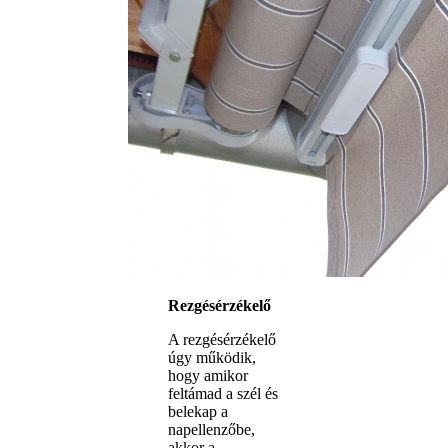
Rezgésérzékelő
A rezgésérzékelő
úgy működik,
hogy amikor
feltámad a szél és
belekap a
napellenzőbe,
akkor a