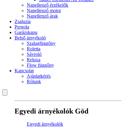
Napellenző érzékelők
Napellenző motor
Napellenző árak
Zsaluzia
Pergola
Garázskapu
Belső árnyékoló
Szalagfüggőny
Roletta
Sávroló
Reluxa
Flow függőny
Kapcsolat
Ajánlatkérés
Rólunk
Egyedi árnyékolók Göd
Egyedi árnyékolók