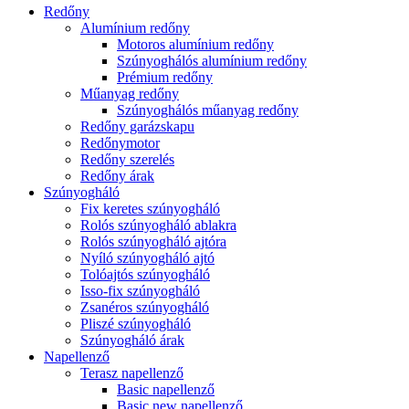
Redőny
Alumínium redőny
Motoros alumínium redőny
Szúnyoghálós alumínium redőny
Prémium redőny
Műanyag redőny
Szúnyoghálós műanyag redőny
Redőny garázskapu
Redőnymotor
Redőny szerelés
Redőny árak
Szúnyogháló
Fix keretes szúnyogháló
Rolós szúnyogháló ablakra
Rolós szúnyogháló ajtóra
Nyíló szúnyogháló ajtó
Tolóajtós szúnyogháló
Isso-fix szúnyogháló
Zsanéros szúnyogháló
Pliszé szúnyogháló
Szúnyogháló árak
Napellenző
Terasz napellenző
Basic napellenző
Basic new napellenző