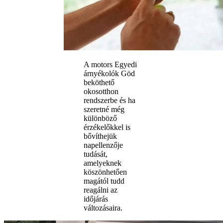
A motors Egyedi
árnyékolók Göd
beköthető
okosotthon
rendszerbe és ha
szeretné még
különböző
érzékelőkkel is
bővíthejük
napellenzője
tudását,
amelyeknek
köszönhetően
magától tudd
reagálni az
időjárás
változásaira.