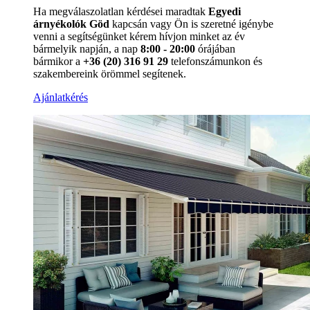
Ha megválaszolatlan kérdései maradtak
Egyedi
árnyékolók Göd
kapcsán vagy Ön is szeretné igénybe
venni a segítségünket kérem hívjon minket az év
bármelyik napján, a nap
8:00 - 20:00
órájában
bármikor a
+36 (20) 316 91 29
telefonszámunkon és
szakembereink örömmel segítenek.
Ajánlatkérés