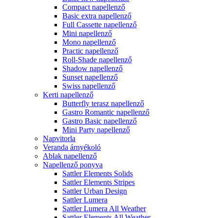
Compact napellenző
Basic extra napellenző
Full Cassette napellenző
Mini napellenző
Mono napellenző
Practic napellenző
Roll-Shade napellenző
Shadow napellenző
Sunset napellenző
Swiss napellenző
Kerti napellenző
Butterfly terasz napellenző
Gastro Romantic napellenző
Gastro Basic napellenző
Mini Party napellenző
Napvitorla
Veranda árnyékoló
Ablak napellenző
Napellenző ponyva
Sattler Elements Solids
Sattler Elements Stripes
Sattler Urban Design
Sattler Lumera
Sattler Lumera All Weather
Sattler Elements All Weather