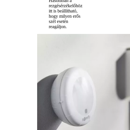
Hasonlóan a
rezgésérzékelőhöz
itt is beállítható,
hogy milyen erős
szél esetén
reagáljon.