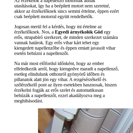
Az érzékelők a napellenző motornak adnak
utasításokat, így ha a beépített motort nem szeretné,
akkor az érzékelőknek sincs semmi értelme, éppen ezért
csak beépített motorral együtt rendelhetők.
Jogosan merül fel a kérdés, hogy mi értelme az
érzékelőknek. Nos, a
Egyedi árnyékolók Göd
egy
erős, strapabíró szerkezet, de minden szerkezet számára
vannak határok. Egy erős vihar kárt tehet egy
kiengedett napellenzőbe és éppen emiatt javasolt vihar
esetén behúzni a napellenzőt.
Na már most előfordul időnként, hogy az ember
elfeledkezik arról, hogy kiengedve maradt a napellenző,
esetleg elindulunk otthonról gyönyörű időben és
pillanatok alatt jön egy vihar. A rezgésérzékelő és
szélérzékelő pont az ilyen esetekben hasznosak, hiszen
érzékelni fogják az erős szelet és automatikusan
behúzák a napellenzőt, ezzel akadályozva meg a
meghibásodást.