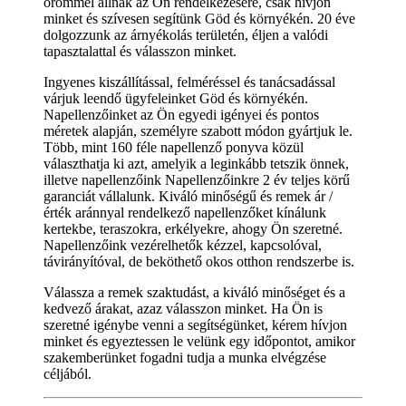
örömmel állnak az Ön rendelkezésére, csak hívjon
minket és szívesen segítünk Göd és környékén. 20 éve
dolgozzunk az árnyékolás területén, éljen a valódi
tapasztalattal és válasszon minket.
Ingyenes kiszállítással, felméréssel és tanácsadással
várjuk leendő ügyfeleinket Göd és környékén.
Napellenzőinket az Ön egyedi igényei és pontos
méretek alapján, személyre szabott módon gyártjuk le.
Több, mint 160 féle napellenző ponyva közül
választhatja ki azt, amelyik a leginkább tetszik önnek,
illetve napellenzőink Napellenzőinkre 2 év teljes körű
garanciát vállalunk. Kiváló minőségű és remek ár /
érték aránnyal rendelkező napellenzőket kínálunk
kertekbe, teraszokra, erkélyekre, ahogy Ön szeretné.
Napellenzőink vezérelhetők kézzel, kapcsolóval,
távirányítóval, de beköthető okos otthon rendszerbe is.
Válassza a remek szaktudást, a kiváló minőséget és a
kedvező árakat, azaz válasszon minket. Ha Ön is
szeretné igénybe venni a segítségünket, kérem hívjon
minket és egyeztessen le velünk egy időpontot, amikor
szakemberünket fogadni tudja a munka elvégzése
céljából.