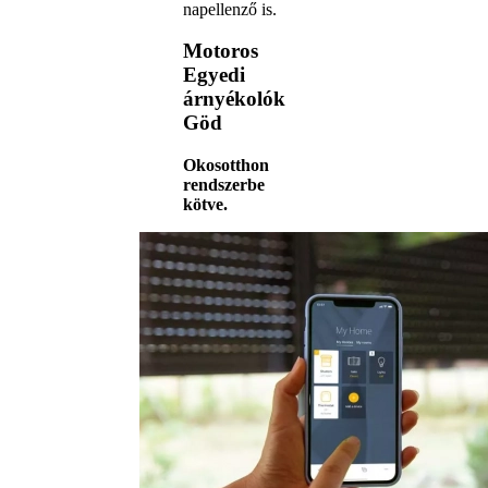
napellenző is.
Motoros
Egyedi
árnyékolók
Göd
Okosotthon
rendszerbe
kötve.