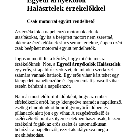
Egyedi árnyékolók
Halásztelek érzékelőkkel
Csak motorral együtt rendelhető
Az érzékelők a napellenző motornak adnak
utasításokat, így ha a beépített motort nem szeretné,
akkor az érzékelőknek sincs semmi értelme, éppen ezért
csak beépített motorral együtt rendelhetők.
Jogosan merül fel a kérdés, hogy mi értelme az
érzékelőknek. Nos, a
Egyedi árnyékolók Halásztelek
egy erős, strapabíró szerkezet, de minden szerkezet
számára vannak határok. Egy erős vihar kárt tehet egy
kiengedett napellenzőbe és éppen emiatt javasolt vihar
esetén behúzni a napellenzőt.
Na már most előfordul időnként, hogy az ember
elfeledkezik arról, hogy kiengedve maradt a napellenző,
esetleg elindulunk otthonról gyönyörű időben és
pillanatok alatt jön egy vihar. A rezgésérzékelő és
szélérzékelő pont az ilyen esetekben hasznosak, hiszen
érzékelni fogják az erős szelet és automatikusan
behúzák a napellenzőt, ezzel akadályozva meg a
meghibásodást.