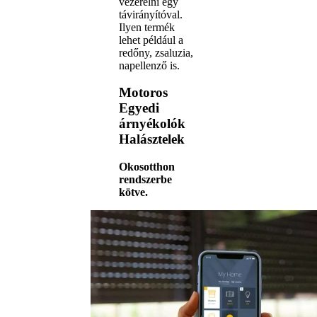
vezérelni egy
távirányítóval.
Ilyen termék
lehet például a
redőny, zsaluzia,
napellenző is.
Motoros
Egyedi
árnyékolók
Halásztelek
Okosotthon
rendszerbe
kötve.