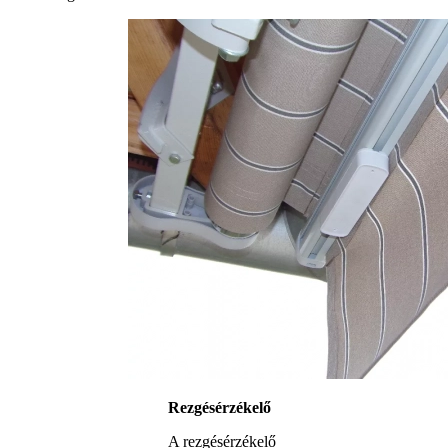
Rezgésérzékelő
A rezgésérzékelő