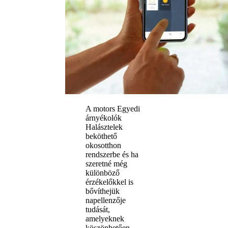
A motors Egyedi
árnyékolók
Halásztelek
beköthető
okosotthon
rendszerbe és ha
szeretné még
különböző
érzékelőkkel is
bővíthejük
napellenzője
tudását,
amelyeknek
köszönhetően