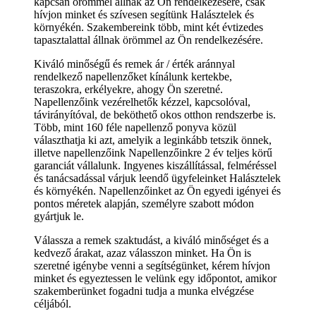
kapcsán örömmel állnak az Ön rendelkezésére, csak
hívjon minket és szívesen segítünk Halásztelek és
környékén. Szakembereink több, mint két évtizedes
tapasztalattal állnak örömmel az Ön rendelkezésére.
Kiváló minőségű és remek ár / érték aránnyal
rendelkező napellenzőket kínálunk kertekbe,
teraszokra, erkélyekre, ahogy Ön szeretné.
Napellenzőink vezérelhetők kézzel, kapcsolóval,
távirányítóval, de beköthető okos otthon rendszerbe is.
Több, mint 160 féle napellenző ponyva közül
választhatja ki azt, amelyik a leginkább tetszik önnek,
illetve napellenzőink Napellenzőinkre 2 év teljes körű
garanciát vállalunk. Ingyenes kiszállítással, felméréssel
és tanácsadással várjuk leendő ügyfeleinket Halásztelek
és környékén. Napellenzőinket az Ön egyedi igényei és
pontos méretek alapján, személyre szabott módon
gyártjuk le.
Válassza a remek szaktudást, a kiváló minőséget és a
kedvező árakat, azaz válasszon minket. Ha Ön is
szeretné igénybe venni a segítségünket, kérem hívjon
minket és egyeztessen le velünk egy időpontot, amikor
szakemberünket fogadni tudja a munka elvégzése
céljából.