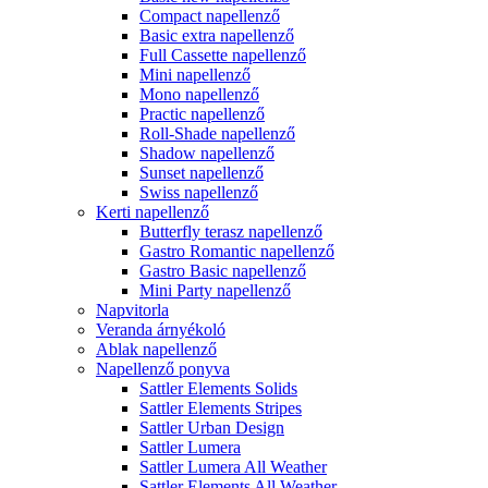
Compact napellenző
Basic extra napellenző
Full Cassette napellenző
Mini napellenző
Mono napellenző
Practic napellenző
Roll-Shade napellenző
Shadow napellenző
Sunset napellenző
Swiss napellenző
Kerti napellenző
Butterfly terasz napellenző
Gastro Romantic napellenző
Gastro Basic napellenző
Mini Party napellenző
Napvitorla
Veranda árnyékoló
Ablak napellenző
Napellenző ponyva
Sattler Elements Solids
Sattler Elements Stripes
Sattler Urban Design
Sattler Lumera
Sattler Lumera All Weather
Sattler Elements All Weather