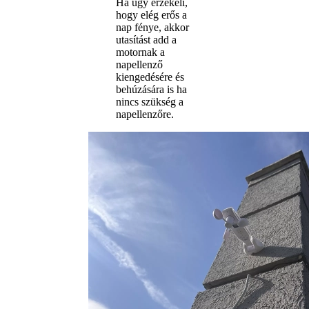
Ha úgy érzékeli,
hogy elég erős a
nap fénye, akkor
utasítást add a
motornak a
napellenző
kiengedésére és
behúzására is ha
nincs szükség a
napellenzőre.