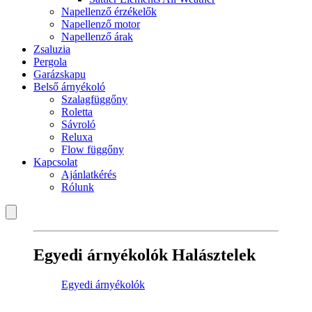
Napellenző érzékelők
Napellenző motor
Napellenző árak
Zsaluzia
Pergola
Garázskapu
Belső árnyékoló
Szalagfüggőny
Roletta
Sávroló
Reluxa
Flow függőny
Kapcsolat
Ajánlatkérés
Rólunk
Egyedi árnyékolók Halásztelek
Egyedi árnyékolók