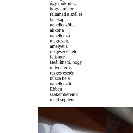
úgy működik,
hogy amikor
feltámad a szél és
belekap a
napellenzőbe,
akkor a
napellenző
megrezeg,
amelyet a
rezgésérzékelő
felismer.
Beállítható, hogy
milyen erős
rezgés esetén
húzza be a
napellenzőt.
Ebben
szakembereink
majd segítenek.