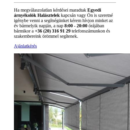
Ha megválaszolatlan kérdései maradtak
Egyedi
árnyékolók Halásztelek
kapcsán vagy Ön is szeretné
igénybe venni a segítségünket kérem hívjon minket az
év bármelyik napján, a nap
8:00 - 20:00
órájában
bármikor a
+36 (20) 316 91 29
telefonszámunkon és
szakembereink örömmel segítenek.
Ajánlatkérés