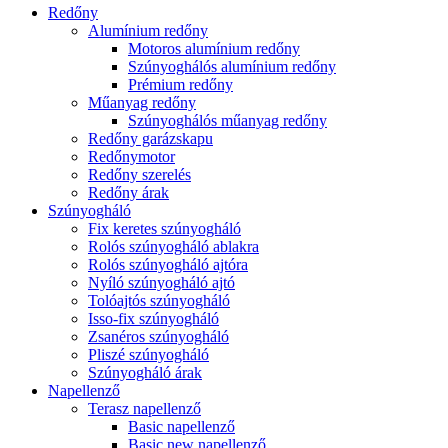
Redőny
Alumínium redőny
Motoros alumínium redőny
Szúnyoghálós alumínium redőny
Prémium redőny
Műanyag redőny
Szúnyoghálós műanyag redőny
Redőny garázskapu
Redőnymotor
Redőny szerelés
Redőny árak
Szúnyogháló
Fix keretes szúnyogháló
Rolós szúnyogháló ablakra
Rolós szúnyogháló ajtóra
Nyíló szúnyogháló ajtó
Tolóajtós szúnyogháló
Isso-fix szúnyogháló
Zsanéros szúnyogháló
Pliszé szúnyogháló
Szúnyogháló árak
Napellenző
Terasz napellenző
Basic napellenző
Basic new napellenző