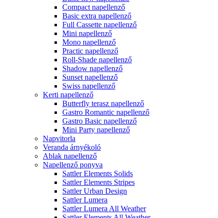
Compact napellenző
Basic extra napellenző
Full Cassette napellenző
Mini napellenző
Mono napellenző
Practic napellenző
Roll-Shade napellenző
Shadow napellenző
Sunset napellenző
Swiss napellenző
Kerti napellenző
Butterfly terasz napellenző
Gastro Romantic napellenző
Gastro Basic napellenző
Mini Party napellenző
Napvitorla
Veranda árnyékoló
Ablak napellenző
Napellenző ponyva
Sattler Elements Solids
Sattler Elements Stripes
Sattler Urban Design
Sattler Lumera
Sattler Lumera All Weather
Sattler Elements All Weather