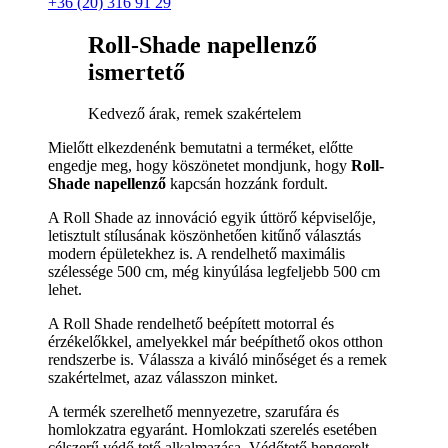
+36 (20) 316 91 29
Roll-Shade napellenző
ismertető
Kedvező árak, remek szakértelem
Mielőtt elkezdenénk bemutatni a terméket, előtte
engedje meg, hogy köszönetet mondjunk, hogy
Roll-
Shade napellenző
kapcsán hozzánk fordult.
A Roll Shade az innováció egyik úttörő képviselője,
letisztult stílusának köszönhetően kitűnő választás
modern épületekhez is. A rendelhető maximális
szélessége 500 cm, még kinyúlása legfeljebb 500 cm
lehet.
A Roll Shade rendelhető beépített motorral és
érzékelőkkel, amelyekkel már beépíthető okos otthon
rendszerbe is. Válassza a kiváló minőséget és a remek
szakértelmet, azaz válasszon minket.
A termék szerelhető mennyezetre, szarufára és
homlokzatra egyaránt. Homlokzati szerelés esetében
célszerű védő tető alkalmazása. Védőtető hengerelt