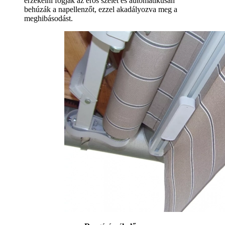
érzékelni fogják az erős szelet és automatikusan
behúzák a napellenzőt, ezzel akadályozva meg a
meghibásodást.