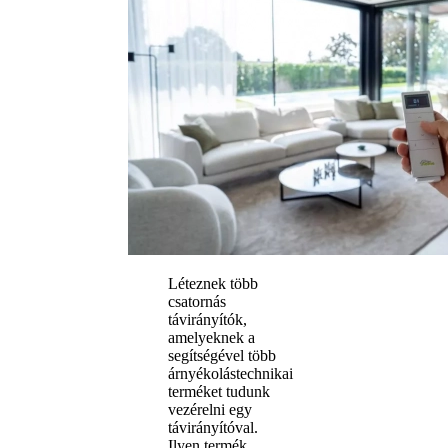
Léteznek több
csatornás
távirányítók,
amelyeknek a
segítségével több
árnyékolástechnikai
terméket tudunk
vezérelni egy
távirányítóval.
Ilyen termék