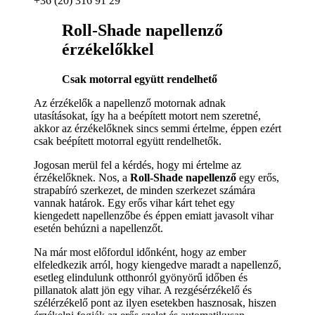
+36 (20) 316 91 29
Roll-Shade napellenző
érzékelőkkel
Csak motorral együtt rendelhető
Az érzékelők a napellenző motornak adnak
utasításokat, így ha a beépített motort nem szeretné,
akkor az érzékelőknek sincs semmi értelme, éppen ezért
csak beépített motorral együtt rendelhetők.
Jogosan merül fel a kérdés, hogy mi értelme az
érzékelőknek. Nos, a
Roll-Shade napellenző
egy erős,
strapabíró szerkezet, de minden szerkezet számára
vannak határok. Egy erős vihar kárt tehet egy
kiengedett napellenzőbe és éppen emiatt javasolt vihar
esetén behúzni a napellenzőt.
Na már most előfordul időnként, hogy az ember
elfeledkezik arról, hogy kiengedve maradt a napellenző,
esetleg elindulunk otthonról gyönyörű időben és
pillanatok alatt jön egy vihar. A rezgésérzékelő és
szélérzékelő pont az ilyen esetekben hasznosak, hiszen