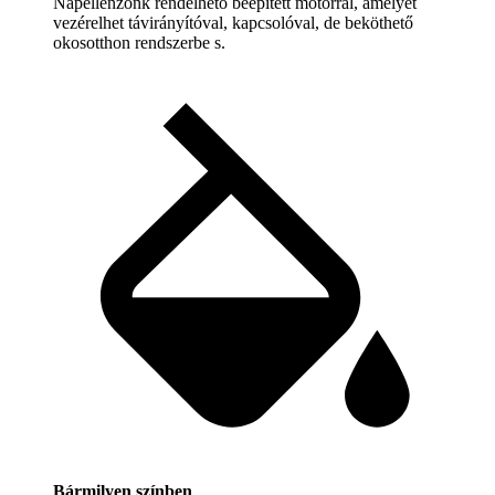
Napellenzőnk rendelhető beépített motorral, amelyet
vezérelhet távirányítóval, kapcsolóval, de beköthető
okosotthon rendszerbe s.
Bármilyen színben