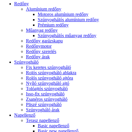
Redőny
Alumínium redőny
Motoros alumínium redőny
Szúnyoghálós alumínium redőny
Prémium redőny
Műanyag redőny
Szúnyoghálós műanyag redőny
Redőny garázskapu
Redőnymotor
Redőny szerelés
Redőny árak
Szúnyogháló
Fix keretes szúnyogháló
Rolós szúnyogháló ablakra
Rolós szúnyogháló ajtóra
Nyíló szúnyogháló ajtó
Tolóajtós szúnyogháló
Isso-fix szúnyogháló
Zsanéros szúnyogháló
Pliszé szúnyogháló
Szúnyogháló árak
Napellenző
Terasz napellenző
Basic napellenző
Basic new napellenző