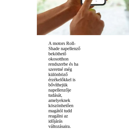
A motors Roll-
Shade napellenző
beköthető
okosotthon
rendszerbe és ha
szeretné még
különböző
érzékelőkkel is
bővíthejük
napellenzője
tudását,
amelyeknek
köszönhetően
magától tudd
reagálni az
időjárás
változásaira.