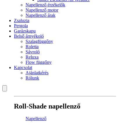
Napellenző érzékelők
Napellenző motor
Napellenző árak
Zsaluzia
Pergola
Garázskapu
Belső árnyékoló
Szalagfüggőny
Roletta
Sávroló
Reluxa
Flow függőny
Kapcsolat
Ajánlatkérés
Rólunk
Roll-Shade napellenző
Napellenző