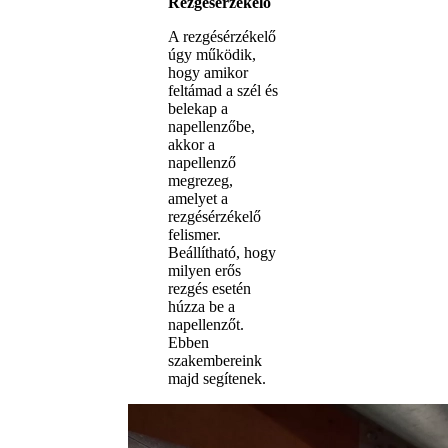
Rezgésérzékelő
A rezgésérzékelő
úgy működik,
hogy amikor
feltámad a szél és
belekap a
napellenzőbe,
akkor a
napellenző
megrezeg,
amelyet a
rezgésérzékelő
felismer.
Beállítható, hogy
milyen erős
rezgés esetén
húzza be a
napellenzőt.
Ebben
szakembereink
majd segítenek.