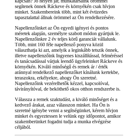
kapcsán? Jó helyen jár, munkatársaink örömmel
segítenek önnek Ráckeve és környékén csak hívjon
minket. Szakembereink több, mint két évtizedes
tapasztalattal állnak örömmel az Ön rendelkezésére.
Napellenzőinket az Ön egyedi igényei és pontos
méretek alapján, személyre szabott módon gyártjuk le.
Napellenzőinkre 2 év teljes körű garanciát vállalunk.
Több, mint 160 féle napellenző ponyva közül
választhatja ki azt, amelyik a leginkább tetszik önnek,
illetve napellenzőink Ingyenes kiszállítással, felméréssel
és tanácsadással várjuk leendő ügyfeleinket Ráckeve és
környékén. Kiváló minőségű és remek ár / érték
aránnyal rendelkező napellenzőket kínálunk kertekbe,
teraszokra, erkélyekre, ahogy Ön szeretné.
Napellenzőink vezérelhetők kézzel, kapcsolóval,
távirányítóval, de beköthető okos otthon rendszerbe is.
Válassza a remek szaktudást, a kiváló minőséget és a
kedvező árakat, azaz válasszon minket. Ha Ön is
szeretné igénybe venni a segítségünket, kérem hívjon
minket és egyeztessen le velünk egy időpontot, amikor
szakemberünket fogadni tudja a munka elvégzése
céljából.