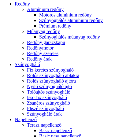
Redőny
Alumínium redőny
Motoros alumínium redőny
Szúnyoghálós alumínium redőny
Prémium redőny
Műanyag redőny
Szúnyoghálós műanyag redőny
Redőny garázskapu
Redőnymotor
Redőny szerelés
Redőny árak
Szúnyogháló
Fix keretes szúnyogháló
Rolós szúnyogháló ablakra
Rolós szúnyogháló ajtóra
Nyíló szúnyogháló ajtó
Tolóajtós szúnyogháló
Isso-fix szúnyogháló
Zsanéros szúnyogháló
Pliszé szúnyogháló
Szúnyogháló árak
Napellenző
Terasz napellenző
Basic napellenző
Basic new napellenző