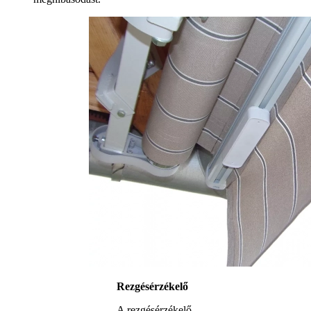
Rezgésérzékelő
A rezgésérzékelő