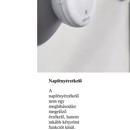
Napfényérzékelő
A
napfényérzékelő
nem egy
meghibásodást
megelőző
érzékelő, hanem
inkább kényelmi
funkciót kínál.