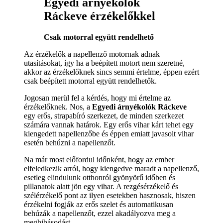
Egyedi árnyékolók
Ráckeve érzékelőkkel
Csak motorral együtt rendelhető
Az érzékelők a napellenző motornak adnak
utasításokat, így ha a beépített motort nem szeretné,
akkor az érzékelőknek sincs semmi értelme, éppen ezért
csak beépített motorral együtt rendelhetők.
Jogosan merül fel a kérdés, hogy mi értelme az
érzékelőknek. Nos, a
Egyedi árnyékolók Ráckeve
egy erős, strapabíró szerkezet, de minden szerkezet
számára vannak határok. Egy erős vihar kárt tehet egy
kiengedett napellenzőbe és éppen emiatt javasolt vihar
esetén behúzni a napellenzőt.
Na már most előfordul időnként, hogy az ember
elfeledkezik arról, hogy kiengedve maradt a napellenző,
esetleg elindulunk otthonról gyönyörű időben és
pillanatok alatt jön egy vihar. A rezgésérzékelő és
szélérzékelő pont az ilyen esetekben hasznosak, hiszen
érzékelni fogják az erős szelet és automatikusan
behúzák a napellenzőt, ezzel akadályozva meg a
meghibásodást.