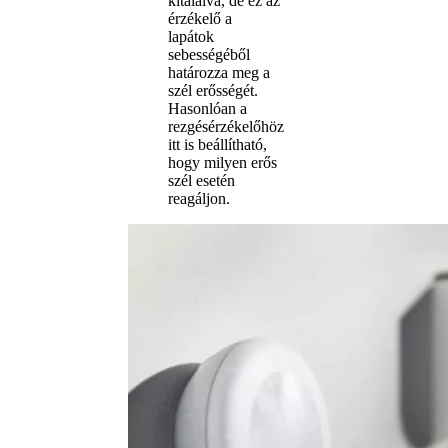
kitalálva, de ez az
érzékelő a
lapátok
sebességéből
határozza meg a
szél erősségét.
Hasonlóan a
rezgésérzékelőhöz
itt is beállítható,
hogy milyen erős
szél esetén
reagáljon.