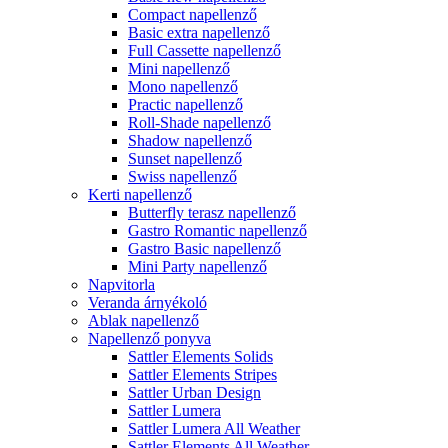
Compact napellenző
Basic extra napellenző
Full Cassette napellenző
Mini napellenző
Mono napellenző
Practic napellenző
Roll-Shade napellenző
Shadow napellenző
Sunset napellenző
Swiss napellenző
Kerti napellenző
Butterfly terasz napellenző
Gastro Romantic napellenző
Gastro Basic napellenző
Mini Party napellenző
Napvitorla
Veranda árnyékoló
Ablak napellenző
Napellenző ponyva
Sattler Elements Solids
Sattler Elements Stripes
Sattler Urban Design
Sattler Lumera
Sattler Lumera All Weather
Sattler Elements All Weather