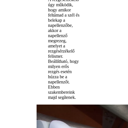
úgy működik,
hogy amikor
feltámad a szél és
belekap a
napellenzőbe,
akkor a
napellenző
megrezeg,
amelyet a
rezgésérzékelő
felismer.
Beállítható, hogy
milyen erős
rezgés esetén
húzza be a
napellenzőt.
Ebben
szakembereink
majd segítenek.