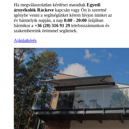
Ha megválaszolatlan kérdései maradtak
Egyedi
árnyékolók Ráckeve
kapcsán vagy Ön is szeretné
igénybe venni a segítségünket kérem hívjon minket az
év bármelyik napján, a nap
8:00 - 20:00
órájában
bármikor a
+36 (20) 316 91 29
telefonszámunkon és
szakembereink örömmel segítenek.
Ajánlatkérés