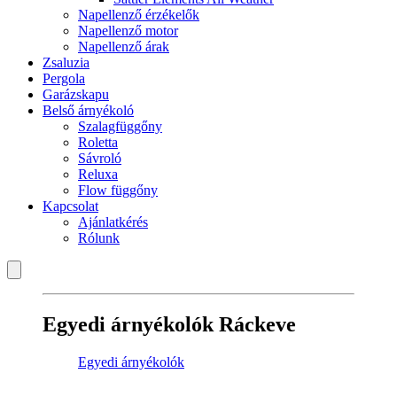
Napellenző érzékelők
Napellenző motor
Napellenző árak
Zsaluzia
Pergola
Garázskapu
Belső árnyékoló
Szalagfüggőny
Roletta
Sávroló
Reluxa
Flow függőny
Kapcsolat
Ajánlatkérés
Rólunk
Egyedi árnyékolók Ráckeve
Egyedi árnyékolók