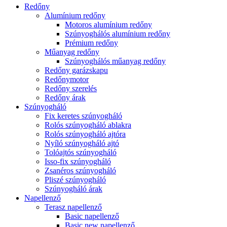
Redőny
Alumínium redőny
Motoros alumínium redőny
Szúnyoghálós alumínium redőny
Prémium redőny
Műanyag redőny
Szúnyoghálós műanyag redőny
Redőny garázskapu
Redőnymotor
Redőny szerelés
Redőny árak
Szúnyogháló
Fix keretes szúnyogháló
Rolós szúnyogháló ablakra
Rolós szúnyogháló ajtóra
Nyíló szúnyogháló ajtó
Tolóajtós szúnyogháló
Isso-fix szúnyogháló
Zsanéros szúnyogháló
Pliszé szúnyogháló
Szúnyogháló árak
Napellenző
Terasz napellenző
Basic napellenző
Basic new napellenző