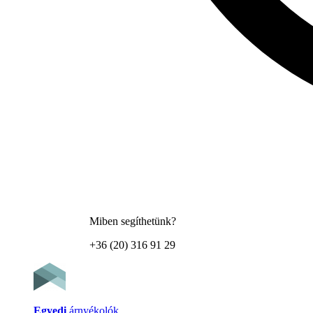
Miben segíthetünk?
+36 (20) 316 91 29
Egyedi
árnyékolók