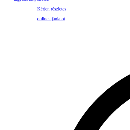
Kérjen részletes
online ajánlatot