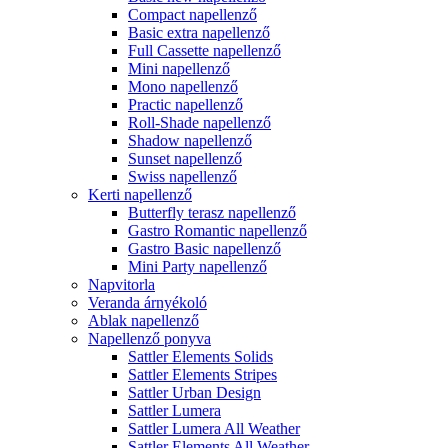
Compact napellenző
Basic extra napellenző
Full Cassette napellenző
Mini napellenző
Mono napellenző
Practic napellenző
Roll-Shade napellenző
Shadow napellenző
Sunset napellenző
Swiss napellenző
Kerti napellenző
Butterfly terasz napellenző
Gastro Romantic napellenző
Gastro Basic napellenző
Mini Party napellenző
Napvitorla
Veranda árnyékoló
Ablak napellenző
Napellenző ponyva
Sattler Elements Solids
Sattler Elements Stripes
Sattler Urban Design
Sattler Lumera
Sattler Lumera All Weather
Sattler Elements All Weather