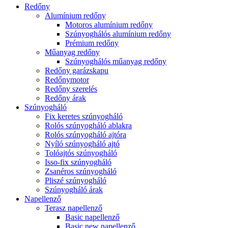
Redőny
Alumínium redőny
Motoros alumínium redőny
Szúnyoghálós alumínium redőny
Prémium redőny
Műanyag redőny
Szúnyoghálós műanyag redőny
Redőny garázskapu
Redőnymotor
Redőny szerelés
Redőny árak
Szúnyogháló
Fix keretes szúnyogháló
Rolós szúnyogháló ablakra
Rolós szúnyogháló ajtóra
Nyíló szúnyogháló ajtó
Tolóajtós szúnyogháló
Isso-fix szúnyogháló
Zsanéros szúnyogháló
Pliszé szúnyogháló
Szúnyogháló árak
Napellenző
Terasz napellenző
Basic napellenző
Basic new napellenző