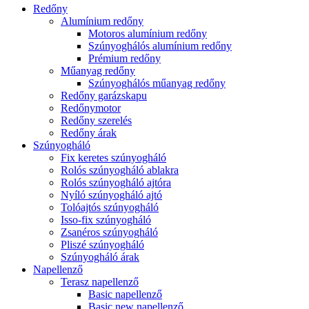
Redőny
Alumínium redőny
Motoros alumínium redőny
Szúnyoghálós alumínium redőny
Prémium redőny
Műanyag redőny
Szúnyoghálós műanyag redőny
Redőny garázskapu
Redőnymotor
Redőny szerelés
Redőny árak
Szúnyogháló
Fix keretes szúnyogháló
Rolós szúnyogháló ablakra
Rolós szúnyogháló ajtóra
Nyíló szúnyogháló ajtó
Tolóajtós szúnyogháló
Isso-fix szúnyogháló
Zsanéros szúnyogháló
Pliszé szúnyogháló
Szúnyogháló árak
Napellenző
Terasz napellenző
Basic napellenző
Basic new napellenző