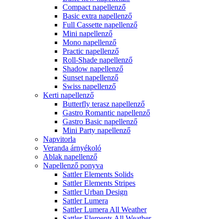
Compact napellenző
Basic extra napellenző
Full Cassette napellenző
Mini napellenző
Mono napellenző
Practic napellenző
Roll-Shade napellenző
Shadow napellenző
Sunset napellenző
Swiss napellenző
Kerti napellenző
Butterfly terasz napellenző
Gastro Romantic napellenző
Gastro Basic napellenző
Mini Party napellenző
Napvitorla
Veranda árnyékoló
Ablak napellenző
Napellenző ponyva
Sattler Elements Solids
Sattler Elements Stripes
Sattler Urban Design
Sattler Lumera
Sattler Lumera All Weather
Sattler Elements All Weather