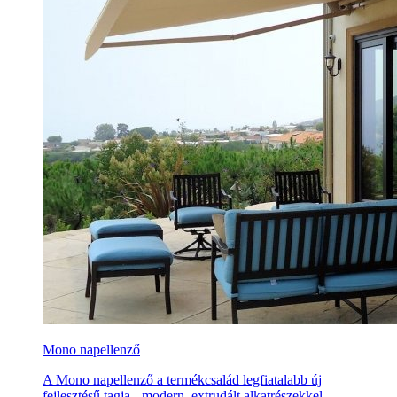
Mono napellenző
A Mono napellenző a termékcsalád legfiatalabb új
fejlesztésű tagja - modern, extrudált alkatrészekkel.