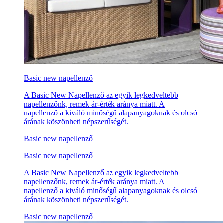
Basic new napellenző
A Basic New Napellenző az egyik legkedveltebb
napellenzőnk, remek ár-érték aránya miatt. A
napellenző a kiváló minőségű alapanyagoknak és olcsó
árának köszönheti népszerűségét.
Basic new napellenző
Basic new napellenző
A Basic New Napellenző az egyik legkedveltebb
napellenzőnk, remek ár-érték aránya miatt. A
napellenző a kiváló minőségű alapanyagoknak és olcsó
árának köszönheti népszerűségét.
Basic new napellenző