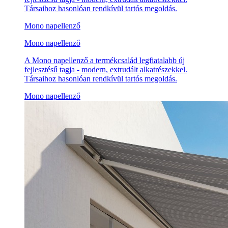
Társaihoz hasonlóan rendkívül tartós megoldás.
Mono napellenző
Mono napellenző
A Mono napellenző a termékcsalád legfiatalabb új
fejlesztésű tagja - modern, extrudált alkatrészekkel.
Társaihoz hasonlóan rendkívül tartós megoldás.
Mono napellenző