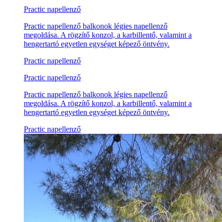
Practic napellenző
Practic napellenző balkonok légies napellenző
megoldása. A rögzítő konzol, a karbillentő, valamint a
hengertartó egyetlen egységet képező öntvény.
Practic napellenző
Practic napellenző
Practic napellenző balkonok légies napellenző
megoldása. A rögzítő konzol, a karbillentő, valamint a
hengertartó egyetlen egységet képező öntvény.
Practic napellenző