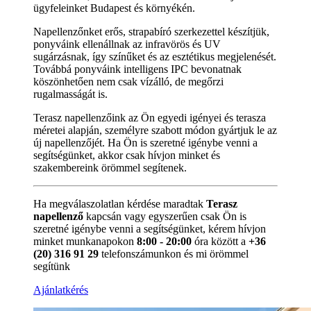
ügyfeleinket Budapest és környékén.
Napellenzőnket erős, strapabíró szerkezettel készítjük,
ponyváink ellenállnak az infravörös és UV
sugárzásnak, így színűket és az esztétikus megjelenését.
Továbbá ponyváink intelligens IPC bevonatnak
köszönhetően nem csak vízálló, de megőrzi
rugalmasságát is.
Terasz napellenzőink az Ön egyedi igényei és terasza
méretei alapján, személyre szabott módon gyártjuk le az
új napellenzőjét. Ha Ön is szeretné igénybe venni a
segítségünket, akkor csak hívjon minket és
szakembereink örömmel segítenek.
Ha megválaszolatlan kérdése maradtak
Terasz
napellenző
kapcsán vagy egyszerűen csak Ön is
szeretné igénybe venni a segítségünket, kérem hívjon
minket munkanapokon
8:00 - 20:00
óra között a
+36
(20) 316 91 29
telefonszámunkon és mi örömmel
segítünk
Ajánlatkérés