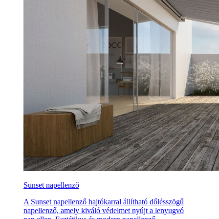
Sunset napellenző
A Sunset napellenző hajtókarral állítható dőlésszögű
napellenző, amely kiváló védelmet nyújt a lenyugvó