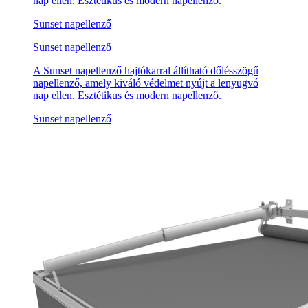
nap ellen. Esztétikus és modern napellenző.
Sunset napellenző
Sunset napellenző
A Sunset napellenző hajtókarral állítható dőlésszögű
napellenző, amely kiváló védelmet nyújt a lenyugvó
nap ellen. Esztétikus és modern napellenző.
Sunset napellenző