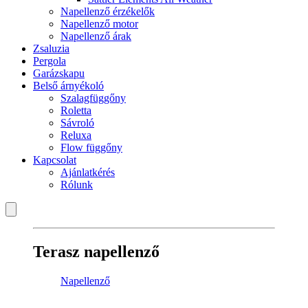
Napellenző érzékelők
Napellenző motor
Napellenző árak
Zsaluzia
Pergola
Garázskapu
Belső árnyékoló
Szalagfüggőny
Roletta
Sávroló
Reluxa
Flow függőny
Kapcsolat
Ajánlatkérés
Rólunk
Terasz napellenző
Napellenző