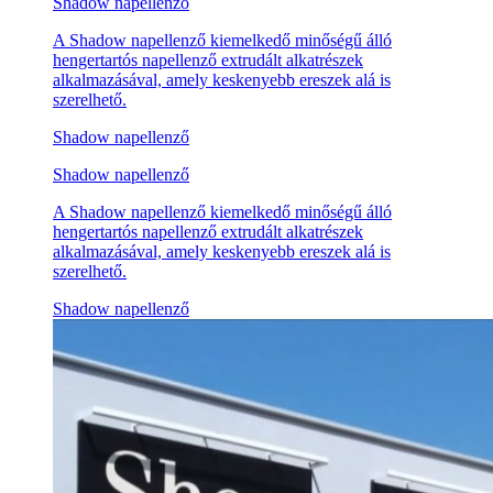
Shadow napellenző
A Shadow napellenző kiemelkedő minőségű álló
hengertartós napellenző extrudált alkatrészek
alkalmazásával, amely keskenyebb ereszek alá is
szerelhető.
Shadow napellenző
Shadow napellenző
A Shadow napellenző kiemelkedő minőségű álló
hengertartós napellenző extrudált alkatrészek
alkalmazásával, amely keskenyebb ereszek alá is
szerelhető.
Shadow napellenző