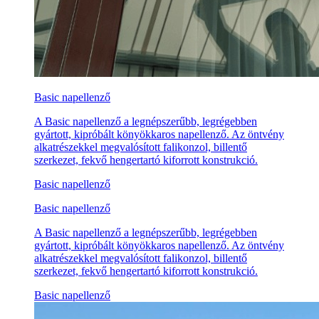
Basic napellenző
A Basic napellenző a legnépszerűbb, legrégebben
gyártott, kipróbált könyökkaros napellenző. Az öntvény
alkatrészekkel megvalósított falikonzol, billentő
szerkezet, fekvő hengertartó kiforrott konstrukció.
Basic napellenző
Basic napellenző
A Basic napellenző a legnépszerűbb, legrégebben
gyártott, kipróbált könyökkaros napellenző. Az öntvény
alkatrészekkel megvalósított falikonzol, billentő
szerkezet, fekvő hengertartó kiforrott konstrukció.
Basic napellenző