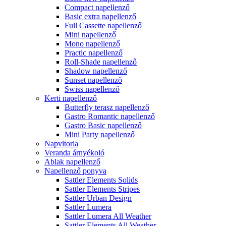
Compact napellenző
Basic extra napellenző
Full Cassette napellenző
Mini napellenző
Mono napellenző
Practic napellenző
Roll-Shade napellenző
Shadow napellenző
Sunset napellenző
Swiss napellenző
Kerti napellenző
Butterfly terasz napellenző
Gastro Romantic napellenző
Gastro Basic napellenző
Mini Party napellenző
Napvitorla
Veranda árnyékoló
Ablak napellenző
Napellenző ponyva
Sattler Elements Solids
Sattler Elements Stripes
Sattler Urban Design
Sattler Lumera
Sattler Lumera All Weather
Sattler Elements All Weather