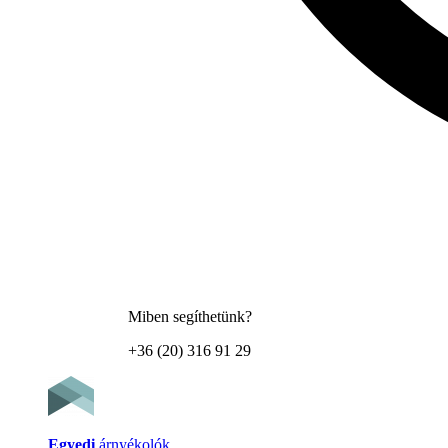
Miben segíthetünk?
+36 (20) 316 91 29
Egyedi
árnyékolók