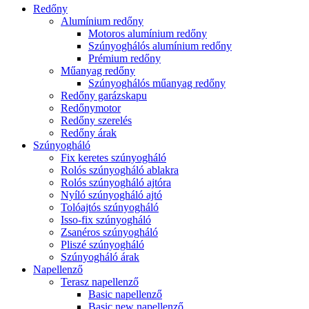
Redőny
Alumínium redőny
Motoros alumínium redőny
Szúnyoghálós alumínium redőny
Prémium redőny
Műanyag redőny
Szúnyoghálós műanyag redőny
Redőny garázskapu
Redőnymotor
Redőny szerelés
Redőny árak
Szúnyogháló
Fix keretes szúnyogháló
Rolós szúnyogháló ablakra
Rolós szúnyogháló ajtóra
Nyíló szúnyogháló ajtó
Tolóajtós szúnyogháló
Isso-fix szúnyogháló
Zsanéros szúnyogháló
Pliszé szúnyogháló
Szúnyogháló árak
Napellenző
Terasz napellenző
Basic napellenző
Basic new napellenző