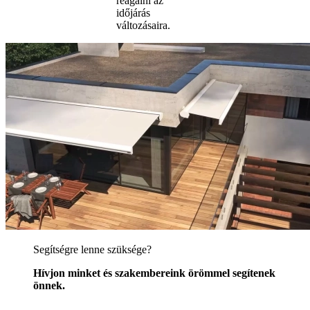
reagálni az
időjárás
változásaira.
Segítségre lenne szüksége?
Hívjon minket és szakembereink örömmel segítenek
önnek.