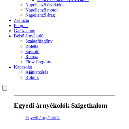
Napellenző érzékelők
Napellenző motor
Napellenző árak
Zsaluzia
Pergola
Garázskapu
Belső árnyékoló
Szalagfüggőny
Roletta
Sávroló
Reluxa
Flow függőny
Kapcsolat
Ajánlatkérés
Rólunk
Egyedi árnyékolók Szigethalom
Egyedi árnyékolók