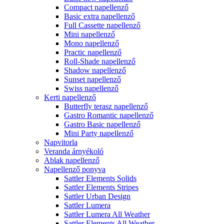
Compact napellenző
Basic extra napellenző
Full Cassette napellenző
Mini napellenző
Mono napellenző
Practic napellenző
Roll-Shade napellenző
Shadow napellenző
Sunset napellenző
Swiss napellenző
Kerti napellenző
Butterfly terasz napellenző
Gastro Romantic napellenző
Gastro Basic napellenző
Mini Party napellenző
Napvitorla
Veranda árnyékoló
Ablak napellenző
Napellenző ponyva
Sattler Elements Solids
Sattler Elements Stripes
Sattler Urban Design
Sattler Lumera
Sattler Lumera All Weather
Sattler Elements All Weather