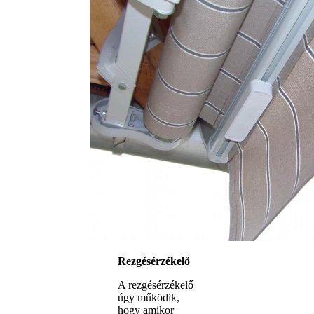
Rezgésérzékelő
A rezgésérzékelő
úgy működik,
hogy amikor