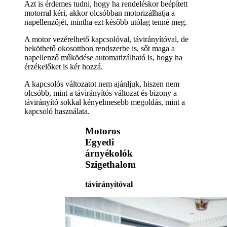
Azt is érdemes tudni, hogy ha rendeléskor beépített
motorral kéri, akkor olcsóbban motorizálhatja a
napellenzőjét, mintha ezt később utólag tenné meg.
A motor vezérelhető kapcsolóval, távirányítóval, de
beköthető okosotthon rendszerbe is, sőt maga a
napellenző működése automatizálható is, hogy ha
érzékelőket is kér hozzá.
A kapcsolós változatot nem ajánljuk, hiszen nem
olcsóbb, mint a távirányítós változat és bizony a
távirányító sokkal kényelmesebb megoldás, mint a
kapcsoló használata.
Motoros
Egyedi
árnyékolók
Szigethalom
távirányítóval