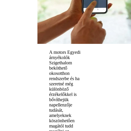
A motors Egyedi
árnyékolók
Szigethalom
beköthető
okosotthon
rendszerbe és ha
szeretné még
különböző
érzékelőkkel is
bővíthejük
napellenzője
tudását,
amelyeknek
köszönhetően
magától tudd