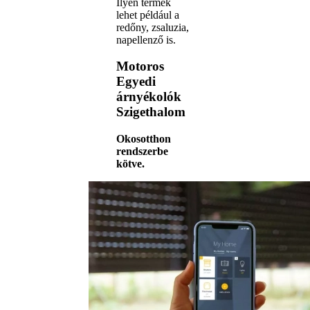
Ilyen termék
lehet például a
redőny, zsaluzia,
napellenző is.
Motoros
Egyedi
árnyékolók
Szigethalom
Okosotthon
rendszerbe
kötve.