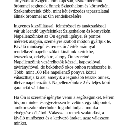
árnyékolók Szigethalom kapcsán, szakembereink
örömmel segítenek önnek Szigethalom és környékén.
Szakembereink több, mint két évtizedes tapasztalattal
állnak örömmel az Ön rendelkezésére.
Ingyenes kiszállítással, felméréssel és tanácsadással
várjuk leendő ügyfeleinket Szigethalom és környékén.
Napellenzőinket az Ön egyedi igényei és pontos
méretek alapján, személyre szabott módon gyártjuk le.
Kiváló minőségű és remek ár / érték aránnyal
rendelkező napellenzőket kínálunk kertekbe,
teraszokra, erkélyekre, ahogy Ön szeretné.
Napellenzőink vezérelhetők kézzel, kapcsolóval,
távirányítóval, de beköthető okos otthon rendszerbe is.
Több, mint 160 féle napellenző ponyva közül
választhatja ki azt, amelyik a leginkább tetszik önnek,
illetve napellenzőink Napellenzőinkre 2 év teljes körű
garanciát vállalunk.
Ha Ön is szeretné igénybe venni a segítségünket, kérem
hívjon minket és egyeztessen le velünk egy időpontot,
amikor szakemberünket fogadni tudja a munka
elvégzése céljából. Válassza a remek szaktudást, a
kiváló minőséget és a kedvező árakat, azaz válasszon
minket.