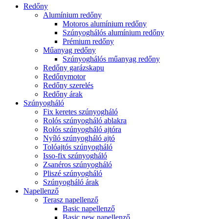
Redőny
Alumínium redőny
Motoros alumínium redőny
Szúnyoghálós alumínium redőny
Prémium redőny
Műanyag redőny
Szúnyoghálós műanyag redőny
Redőny garázskapu
Redőnymotor
Redőny szerelés
Redőny árak
Szúnyogháló
Fix keretes szúnyogháló
Rolós szúnyogháló ablakra
Rolós szúnyogháló ajtóra
Nyíló szúnyogháló ajtó
Tolóajtós szúnyogháló
Isso-fix szúnyogháló
Zsanéros szúnyogháló
Pliszé szúnyogháló
Szúnyogháló árak
Napellenző
Terasz napellenző
Basic napellenző
Basic new napellenző