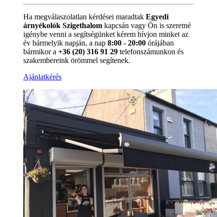
Ha megválaszolatlan kérdései maradtak
Egyedi
árnyékolók Szigethalom
kapcsán vagy Ön is szeretné
igénybe venni a segítségünket kérem hívjon minket az
év bármelyik napján, a nap
8:00 - 20:00
órájában
bármikor a
+36 (20) 316 91 29
telefonszámunkon és
szakembereink örömmel segítenek.
Ajánlatkérés