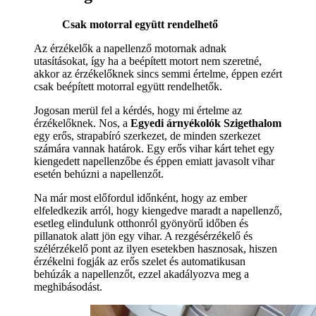
Csak motorral együtt rendelhető
Az érzékelők a napellenző motornak adnak
utasításokat, így ha a beépített motort nem szeretné,
akkor az érzékelőknek sincs semmi értelme, éppen ezért
csak beépített motorral együtt rendelhetők.
Jogosan merül fel a kérdés, hogy mi értelme az
érzékelőknek. Nos, a
Egyedi árnyékolók Szigethalom
egy erős, strapabíró szerkezet, de minden szerkezet
számára vannak határok. Egy erős vihar kárt tehet egy
kiengedett napellenzőbe és éppen emiatt javasolt vihar
esetén behúzni a napellenzőt.
Na már most előfordul időnként, hogy az ember
elfeledkezik arról, hogy kiengedve maradt a napellenző,
esetleg elindulunk otthonról gyönyörű időben és
pillanatok alatt jön egy vihar. A rezgésérzékelő és
szélérzékelő pont az ilyen esetekben hasznosak, hiszen
érzékelni fogják az erős szelet és automatikusan
behúzák a napellenzőt, ezzel akadályozva meg a
meghibásodást.