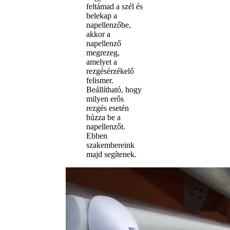
feltámad a szél és
belekap a
napellenzőbe,
akkor a
napellenző
megrezeg,
amelyet a
rezgésérzékelő
felismer.
Beállítható, hogy
milyen erős
rezgés esetén
húzza be a
napellenzőt.
Ebben
szakembereink
majd segítenek.