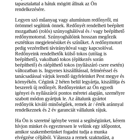
tapasztalattal a hátuk mögött állnak az Ön
rendelkezésére.
Legyen szó műanyag vagy alumínium redőnyről, mi
örömmel segítünk önnek. Redőnyét rendelheti beépített
mozgatható (rolós) szúnyoghálóval és / vagy beépíthető
redőnymotorral. Szúnyoghálóink hosszan megőrzik
esztétikus megjelenésüket és színűket. A redőnymotort
pedig vezérelheti távirányítóval vagy kapcsolóval.
Redőnyeink rendelhetők külső tokos (utólag is
beépíthető), vakolható tokos (építkezés során
beépíthető) és ráépíthető tokos (nyílászáró csere esetén)
változatban is. Ingyenes kiszállítással, felméréssel és
tanácsadással várjuk leendő ügyfeleinket Pest megye és
környékén. Cégünk 2 héten belül legyártja, kiszállítja és
beszereli új redőnyét. Redőnyeinket az Ön egyedi
igényei és nyílászárói pontos méretei alapján, személyre
szabott módon gyártjuk le. Az általunk gyártot
redőnyök kiváló minőségűek, remek ár / érték aránnyal
rendelkeznek és 2 év garanciát vállalunk rájuk.
Ha Ön is szeretné igénybe venni a segítségünket, kérem
hívjon minket és egyeztessen le velünk egy időpontot,
amikor szakemberünket fogadni tudja a munka
elvégzése céljából. Válassza a remek szaktudást, a