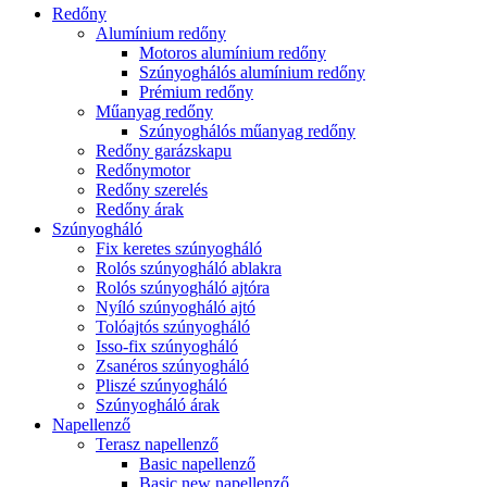
Redőny
Alumínium redőny
Motoros alumínium redőny
Szúnyoghálós alumínium redőny
Prémium redőny
Műanyag redőny
Szúnyoghálós műanyag redőny
Redőny garázskapu
Redőnymotor
Redőny szerelés
Redőny árak
Szúnyogháló
Fix keretes szúnyogháló
Rolós szúnyogháló ablakra
Rolós szúnyogháló ajtóra
Nyíló szúnyogháló ajtó
Tolóajtós szúnyogháló
Isso-fix szúnyogháló
Zsanéros szúnyogháló
Pliszé szúnyogháló
Szúnyogháló árak
Napellenző
Terasz napellenző
Basic napellenző
Basic new napellenző