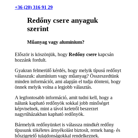
+36 (20) 316 91 29
Redőny csere anyaguk
szerint
Műanyag vagy alumínium?
Először is köszönjük, hogy
Redőny csere
kapcsán
hozzánk fordult.
Gyakran felmerülő kérdés, hogy melyik típusú redőnyt
válasszuk: alumínium vagy műanyag? Összeszedtünk
minden információt, ami alapján el tudja dönteni, hogy
önnek melyik volna a legjobb választás.
A legfontosabb információ, amit tudni kell, hogy a
nálunk kapható redőnyök sokkal jobb minőséget
képviselnek, mint a távol keletről beszerzet
nagyrúházakban kapható redőnyök.
Bármelyik redőnyünket is válassza mindkét redőny
típusunk tökéletes árnyékolást biztosít, remek hang- és
hőszigetelő tulajdonságokkal rendelkeznek.