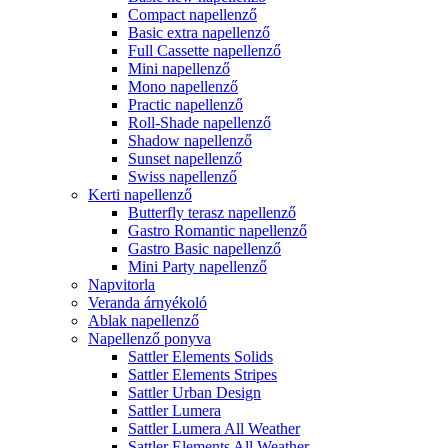
Compact napellenző
Basic extra napellenző
Full Cassette napellenző
Mini napellenző
Mono napellenző
Practic napellenző
Roll-Shade napellenző
Shadow napellenző
Sunset napellenző
Swiss napellenző
Kerti napellenző
Butterfly terasz napellenző
Gastro Romantic napellenző
Gastro Basic napellenző
Mini Party napellenző
Napvitorla
Veranda árnyékoló
Ablak napellenző
Napellenző ponyva
Sattler Elements Solids
Sattler Elements Stripes
Sattler Urban Design
Sattler Lumera
Sattler Lumera All Weather
Sattler Elements All Weather