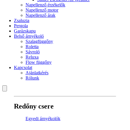
Napellenző érzékelők
Napellenző motor
Napellenző árak
Zsaluzia
Pergola
Garázskapu
Belső árnyékoló
Szalagfüggőny
Roletta
Sávroló
Reluxa
Flow függőny
Kapcsolat
Ajánlatkérés
Rólunk
Redőny csere
Egyedi árnyékolók