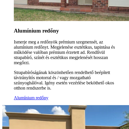
Alumínium redőny
Ismerje meg a redőnyök prémium szegmensét, az
alumínium redőnyt. Megjelenése esztétikus, tapintása és
működése valóban prémium érzetett ad. Rendlívül
strapabíró, színét és esztétikus megjelenését hosszan
megőrzi.
Strapabíróságának köszönhetően rendelhető beépített
távirányítós motorral és / vagy mozgatható
szúnyoghálóval. Igény esetén vezérlése beköthető okos
otthon rendszerbe is.
Alumínium redőny