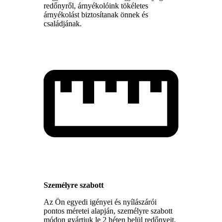
redőnyről, árnyékolóink tökéletes
árnyékolást biztosítanak önnek és
családjának.
Személyre szabott
Az Ön egyedi igényei és nyílászárói
pontos méretei alapján, személyre szabott
módon gyártjuk le 2 héten belül redőnyeit.