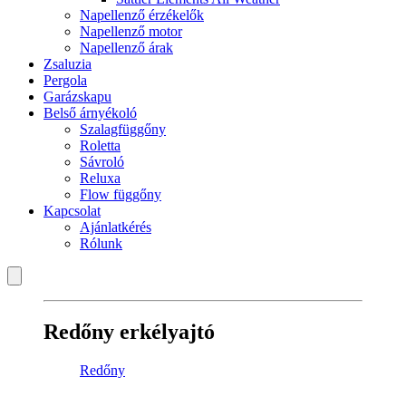
Napellenző érzékelők
Napellenző motor
Napellenző árak
Zsaluzia
Pergola
Garázskapu
Belső árnyékoló
Szalagfüggőny
Roletta
Sávroló
Reluxa
Flow függőny
Kapcsolat
Ajánlatkérés
Rólunk
Redőny erkélyajtó
Redőny