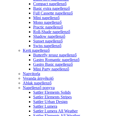
Compact napellenző
Basic extra napellenző
Full Cassette napellenző
Mini napellenző
Mono napellenző
Practic napellenző
Roll-Shade napellenző
Shadow napellenző
Sunset napellenző
Swiss napellenző
Kerti napellenző
Butterfly terasz napellenző
Gastro Romantic napellenző
Gastro Basic napellenző
Mini Party napellenző
Napvitorla
Veranda árnyékoló
Ablak napellenző
Napellenző ponyva
Sattler Elements Solids
Sattler Elements Stripes
Sattler Urban Design
Sattler Lumera
Sattler Lumera All Weather
Sattler Elements All Weather