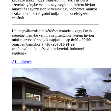
kedvező árakat, azaz válasszon minket. Ha Ön is
szeretné igénybe venni a segítségünket, kérem hívjon
minket és egyeztessen le velünk egy időpontot, amikor
szakemberünket fogadni tudja a munka elvégzése
céljából.
Ha megválaszolatlan kérdései maradtak vagy Ön is
szeretné igénybe venni a segítségünket kérem hívjon
minket az év bármelyik napján, a nap
8:00 - 20:00
órájában bármikor a
+36 (20) 316 91 29
telefonszámunkon és szakembereink örömmel
segítenek.
Ajánlatkérés