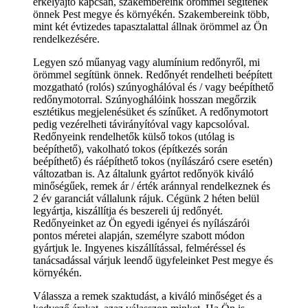
erkélyajtó kapcsán, szakembereink örömmel segítenek
önnek Pest megye és környékén. Szakembereink több,
mint két évtizedes tapasztalattal állnak örömmel az Ön
rendelkezésére.
Legyen szó műanyag vagy alumínium redőnyről, mi
örömmel segítünk önnek. Redőnyét rendelheti beépített
mozgatható (rolós) szúnyoghálóval és / vagy beépíthető
redőnymotorral. Szúnyoghálóink hosszan megőrzik
esztétikus megjelenésüket és színűket. A redőnymotort
pedig vezérelheti távirányítóval vagy kapcsolóval.
Redőnyeink rendelhetők külső tokos (utólag is
beépíthető), vakolható tokos (építkezés során
beépíthető) és ráépíthető tokos (nyílászáró csere esetén)
változatban is. Az általunk gyártot redőnyök kiváló
minőségűek, remek ár / érték aránnyal rendelkeznek és
2 év garanciát vállalunk rájuk. Cégünk 2 héten belül
legyártja, kiszállítja és beszereli új redőnyét.
Redőnyeinket az Ön egyedi igényei és nyílászárói
pontos méretei alapján, személyre szabott módon
gyártjuk le. Ingyenes kiszállítással, felméréssel és
tanácsadással várjuk leendő ügyfeleinket Pest megye és
környékén.
Válassza a remek szaktudást, a kiváló minőséget és a