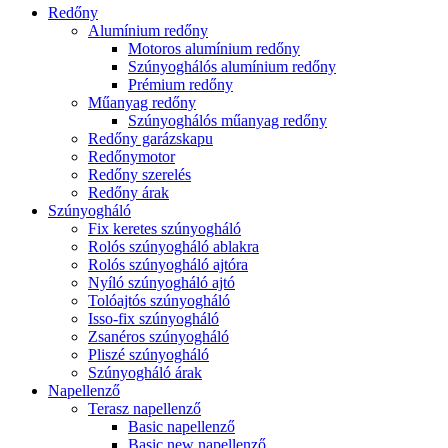
Redőny
Alumínium redőny
Motoros alumínium redőny
Szúnyoghálós alumínium redőny
Prémium redőny
Műanyag redőny
Szúnyoghálós műanyag redőny
Redőny garázskapu
Redőnymotor
Redőny szerelés
Redőny árak
Szúnyogháló
Fix keretes szúnyogháló
Rolós szúnyogháló ablakra
Rolós szúnyogháló ajtóra
Nyíló szúnyogháló ajtó
Tolóajtós szúnyogháló
Isso-fix szúnyogháló
Zsanéros szúnyogháló
Pliszé szúnyogháló
Szúnyogháló árak
Napellenző
Terasz napellenző
Basic napellenző
Basic new napellenző