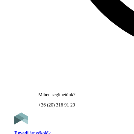
Miben segíthetünk?
+36 (20) 316 91 29
Egyedi
árnyékolók