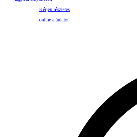
Kérjen részletes
online ajánlatot