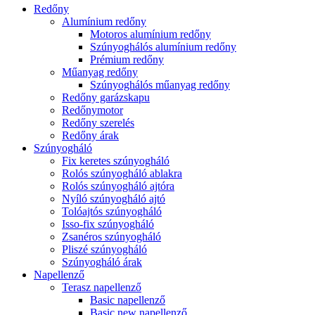
Redőny
Alumínium redőny
Motoros alumínium redőny
Szúnyoghálós alumínium redőny
Prémium redőny
Műanyag redőny
Szúnyoghálós műanyag redőny
Redőny garázskapu
Redőnymotor
Redőny szerelés
Redőny árak
Szúnyogháló
Fix keretes szúnyogháló
Rolós szúnyogháló ablakra
Rolós szúnyogháló ajtóra
Nyíló szúnyogháló ajtó
Tolóajtós szúnyogháló
Isso-fix szúnyogháló
Zsanéros szúnyogháló
Pliszé szúnyogháló
Szúnyogháló árak
Napellenző
Terasz napellenző
Basic napellenző
Basic new napellenző