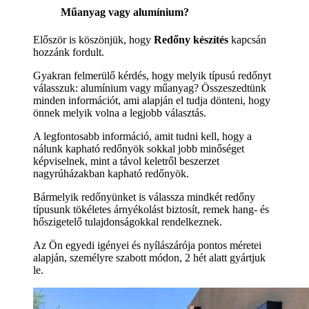
Műanyag vagy alumínium?
Először is köszönjük, hogy
Redőny készítés
kapcsán
hozzánk fordult.
Gyakran felmerülő kérdés, hogy melyik típusú redőnyt
válasszuk: alumínium vagy műanyag? Összeszedtünk
minden információt, ami alapján el tudja dönteni, hogy
önnek melyik volna a legjobb választás.
A legfontosabb információ, amit tudni kell, hogy a
nálunk kapható redőnyök sokkal jobb minőséget
képviselnek, mint a távol keletről beszerzet
nagyrúházakban kapható redőnyök.
Bármelyik redőnyünket is válassza mindkét redőny
típusunk tökéletes árnyékolást biztosít, remek hang- és
hőszigetelő tulajdonságokkal rendelkeznek.
Az Ön egyedi igényei és nyílászárója pontos méretei
alapján, személyre szabott módon, 2 hét alatt gyártjuk
le.