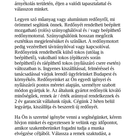
árnyékolás területén, éljen a valódi tapasztalattal és
válasszon minket.
Legyen szó műanyag vagy alumínium redőnyről, mi
örömmel segítünk önnek. Redőnyét rendelheti beépített
mozgatható (rolós) szúnyoghálóval és / vagy beépíthető
redőnymotorral. Szúnyoghálóink hosszan megőrzik
esztétikus megjelenésüket és színűket. A redőnymotort
pedig vezérelheti távirányítóval vagy kapcsolóval.
Redőnyeink rendelhetők külső tokos (utólag is
beépíthető), vakolható tokos (építkezés során
beépíthető) és ráépíthető tokos (nyílászáró csere esetén)
változatban is. Ingyenes kiszállítással, felméréssel és
tanácsadással várjuk leendő ügyfeleinket Budapest és
környékén. Redőnyeinket az Ön egyedi igényei és
nyílászárói pontos méretei alapján, személyre szabott
módon gyártjuk le. Az általunk gyártot redőnyök kiváló
minőségűek, remek ár / érték aránnyal rendelkeznek és
2 év garanciát vállalunk rájuk. Cégünk 2 héten belül
legyártja, kiszállítja és beszereli új redőnyét.
Ha Ön is szeretné igénybe venni a segítségünket, kérem
hívjon minket és egyeztessen le velünk egy időpontot,
amikor szakemberünket fogadni tudja a munka
elvégzése céljából. Válassza a remek szaktudást, a