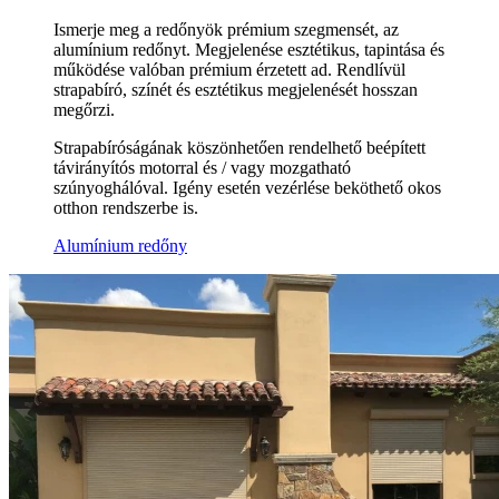
Ismerje meg a redőnyök prémium szegmensét, az
alumínium redőnyt. Megjelenése esztétikus, tapintása és
működése valóban prémium érzetett ad. Rendlívül
strapabíró, színét és esztétikus megjelenését hosszan
megőrzi.
Strapabíróságának köszönhetően rendelhető beépített
távirányítós motorral és / vagy mozgatható
szúnyoghálóval. Igény esetén vezérlése beköthető okos
otthon rendszerbe is.
Alumínium redőny