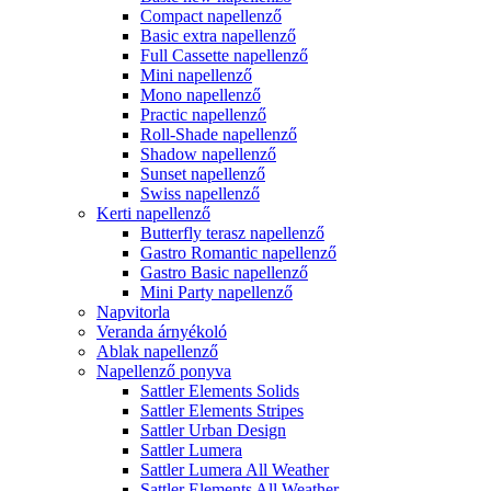
Compact napellenző
Basic extra napellenző
Full Cassette napellenző
Mini napellenző
Mono napellenző
Practic napellenző
Roll-Shade napellenző
Shadow napellenző
Sunset napellenző
Swiss napellenző
Kerti napellenző
Butterfly terasz napellenző
Gastro Romantic napellenző
Gastro Basic napellenző
Mini Party napellenző
Napvitorla
Veranda árnyékoló
Ablak napellenző
Napellenző ponyva
Sattler Elements Solids
Sattler Elements Stripes
Sattler Urban Design
Sattler Lumera
Sattler Lumera All Weather
Sattler Elements All Weather