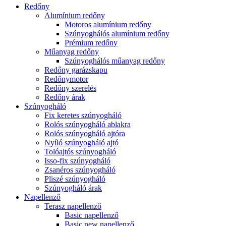
Redőny
Alumínium redőny
Motoros alumínium redőny
Szúnyoghálós alumínium redőny
Prémium redőny
Műanyag redőny
Szúnyoghálós műanyag redőny
Redőny garázskapu
Redőnymotor
Redőny szerelés
Redőny árak
Szúnyogháló
Fix keretes szúnyogháló
Rolós szúnyogháló ablakra
Rolós szúnyogháló ajtóra
Nyíló szúnyogháló ajtó
Tolóajtós szúnyogháló
Isso-fix szúnyogháló
Zsanéros szúnyogháló
Pliszé szúnyogháló
Szúnyogháló árak
Napellenző
Terasz napellenző
Basic napellenző
Basic new napellenző