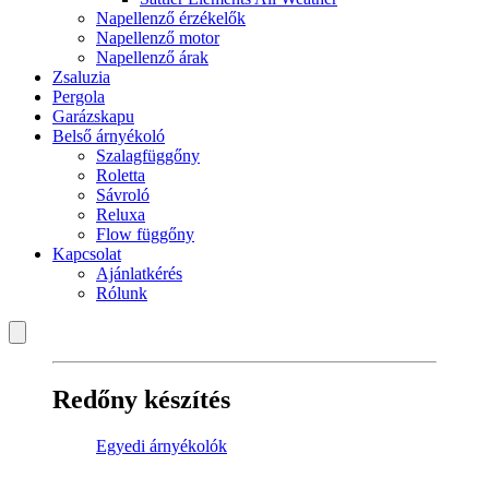
Napellenző érzékelők
Napellenző motor
Napellenző árak
Zsaluzia
Pergola
Garázskapu
Belső árnyékoló
Szalagfüggőny
Roletta
Sávroló
Reluxa
Flow függőny
Kapcsolat
Ajánlatkérés
Rólunk
Redőny készítés
Egyedi árnyékolók