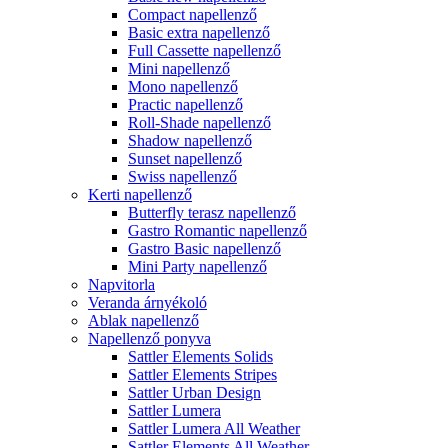
Compact napellenző
Basic extra napellenző
Full Cassette napellenző
Mini napellenző
Mono napellenző
Practic napellenző
Roll-Shade napellenző
Shadow napellenző
Sunset napellenző
Swiss napellenző
Kerti napellenző
Butterfly terasz napellenző
Gastro Romantic napellenző
Gastro Basic napellenző
Mini Party napellenző
Napvitorla
Veranda árnyékoló
Ablak napellenző
Napellenző ponyva
Sattler Elements Solids
Sattler Elements Stripes
Sattler Urban Design
Sattler Lumera
Sattler Lumera All Weather
Sattler Elements All Weather