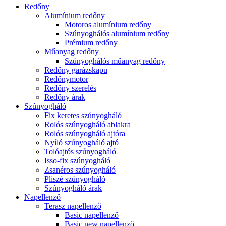
Redőny
Alumínium redőny
Motoros alumínium redőny
Szúnyoghálós alumínium redőny
Prémium redőny
Műanyag redőny
Szúnyoghálós műanyag redőny
Redőny garázskapu
Redőnymotor
Redőny szerelés
Redőny árak
Szúnyogháló
Fix keretes szúnyogháló
Rolós szúnyogháló ablakra
Rolós szúnyogháló ajtóra
Nyíló szúnyogháló ajtó
Tolóajtós szúnyogháló
Isso-fix szúnyogháló
Zsanéros szúnyogháló
Pliszé szúnyogháló
Szúnyogháló árak
Napellenző
Terasz napellenző
Basic napellenző
Basic new napellenző