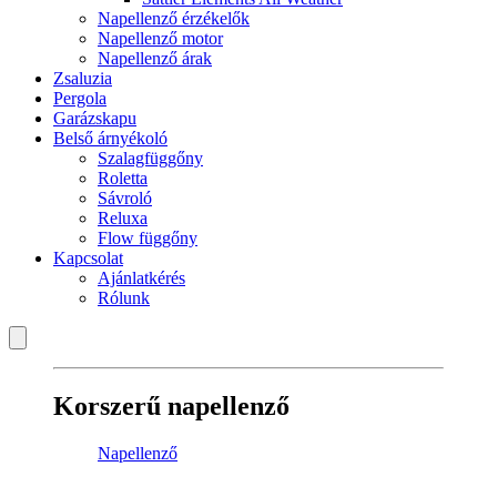
Napellenző érzékelők
Napellenző motor
Napellenző árak
Zsaluzia
Pergola
Garázskapu
Belső árnyékoló
Szalagfüggőny
Roletta
Sávroló
Reluxa
Flow függőny
Kapcsolat
Ajánlatkérés
Rólunk
Korszerű napellenző
Napellenző