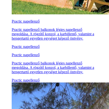
Practic napellenző
Practic napellenző balkonok légies napellenző
megoldása. A rögzítő konzol, a karbillentő, valamint a
hengertartó egyetlen egységet képező öntvény.
Practic napellenző
Practic napellenző
Practic napellenző balkonok légies napellenző
megoldása. A rögzítő konzol, a karbillentő, valamint a
hengertartó egyetlen egységet képező öntvény.
Practic napellenző