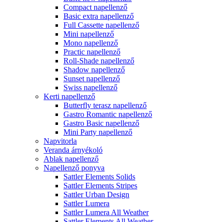
Compact napellenző
Basic extra napellenző
Full Cassette napellenző
Mini napellenző
Mono napellenző
Practic napellenző
Roll-Shade napellenző
Shadow napellenző
Sunset napellenző
Swiss napellenző
Kerti napellenző
Butterfly terasz napellenző
Gastro Romantic napellenző
Gastro Basic napellenző
Mini Party napellenző
Napvitorla
Veranda árnyékoló
Ablak napellenző
Napellenző ponyva
Sattler Elements Solids
Sattler Elements Stripes
Sattler Urban Design
Sattler Lumera
Sattler Lumera All Weather
Sattler Elements All Weather