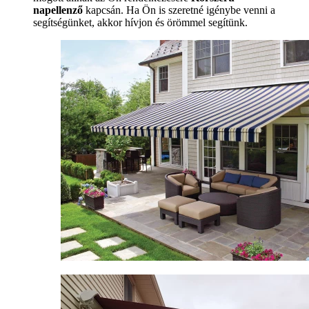
napellenző
kapcsán. Ha Ön is szeretné igénybe venni a
segítségünket, akkor hívjon és örömmel segítünk.