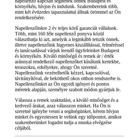
napellenző kapcsán segítenek önnek Budapest és
környékén, hívjon és indulunk. Szakembereink több,
mint két évtizedes tapasztalattal állnak örömmel az Ön
rendelkezésére.
Napellenzőinkre 2 év teljes körű garanciát vállalunk.
Több, mint 160 féle napellenző ponyva közül
választhatja ki azt, amelyik a leginkább tetszik önnek,
illetve napellenzőink Ingyenes kiszállítással, felméréssel
és tanácsadással várjuk leendő ügyfeleinket Budapest
és környékén. Kiváló minőségű és remek ár / érték
aránnyal rendelkező napellenzőket kínálunk kertekbe,
teraszokra, erkélyekre, ahogy Ön szeretné.
Napellenzőink vezérelhetők kézzel, kapcsolóval,
távirányítóval, de beköthető okos otthon rendszerbe is.
Napellenzőinket az Ön egyedi igényei és pontos
méretek alapján, személyre szabott módon gyártjuk le.
Válassza a remek szaktudást, a kiváló minőséget és a
kedvező árakat, azaz válasszon minket. Ha Ön is
szeretné igénybe venni a segítségünket, kérem hívjon
minket és egyeztessen le velünk egy időpontot, amikor
szakemberünket fogadni tudja a munka elvégzése
céljából.