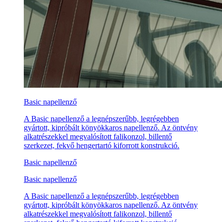
Basic napellenző
A Basic napellenző a legnépszerűbb, legrégebben
gyártott, kipróbált könyökkaros napellenző. Az öntvény
alkatrészekkel megvalósított falikonzol, billentő
szerkezet, fekvő hengertartó kiforrott konstrukció.
Basic napellenző
Basic napellenző
A Basic napellenző a legnépszerűbb, legrégebben
gyártott, kipróbált könyökkaros napellenző. Az öntvény
alkatrészekkel megvalósított falikonzol, billentő