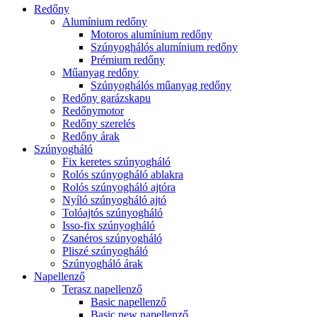
Redőny
Alumínium redőny
Motoros alumínium redőny
Szúnyoghálós alumínium redőny
Prémium redőny
Műanyag redőny
Szúnyoghálós műanyag redőny
Redőny garázskapu
Redőnymotor
Redőny szerelés
Redőny árak
Szúnyogháló
Fix keretes szúnyogháló
Rolós szúnyogháló ablakra
Rolós szúnyogháló ajtóra
Nyíló szúnyogháló ajtó
Tolóajtós szúnyogháló
Isso-fix szúnyogháló
Zsanéros szúnyogháló
Pliszé szúnyogháló
Szúnyogháló árak
Napellenző
Terasz napellenző
Basic napellenző
Basic new napellenző