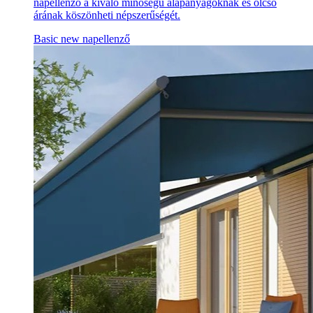
napellenző a kiváló minőségű alapanyagoknak és olcsó
árának köszönheti népszerűségét.
Basic new napellenző