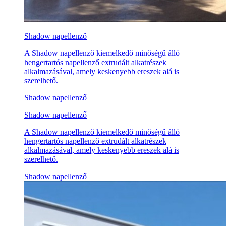
Shadow napellenző
A Shadow napellenző kiemelkedő minőségű álló
hengertartós napellenző extrudált alkatrészek
alkalmazásával, amely keskenyebb ereszek alá is
szerelhető.
Shadow napellenző
Shadow napellenző
A Shadow napellenző kiemelkedő minőségű álló
hengertartós napellenző extrudált alkatrészek
alkalmazásával, amely keskenyebb ereszek alá is
szerelhető.
Shadow napellenző