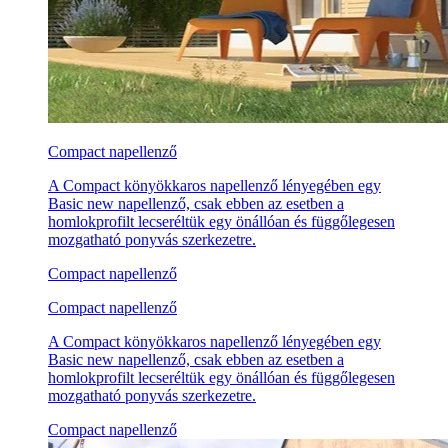
Compact napellenző
A Compact könyökkaros napellenző lényegében egy
Basic new napellenző, csak ebben az esetben a
homlokprofilt lecseréltük egy önállóan és függőlegesen
mozgatható ponyvás szerkezetre.
Compact napellenző
Compact napellenző
A Compact könyökkaros napellenző lényegében egy
Basic new napellenző, csak ebben az esetben a
homlokprofilt lecseréltük egy önállóan és függőlegesen
mozgatható ponyvás szerkezetre.
Compact napellenző