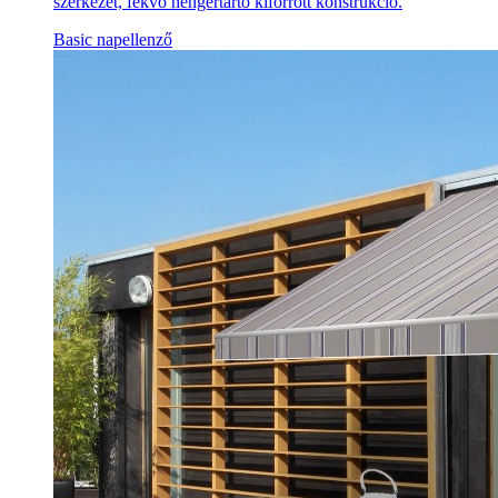
szerkezet, fekvő hengertartó kiforrott konstrukció.
Basic napellenző