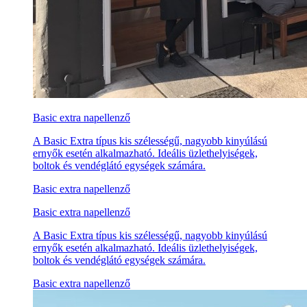
Basic extra napellenző
A Basic Extra típus kis szélességű, nagyobb kinyúlású
ernyők esetén alkalmazható. Ideális üzlethelyiségek,
boltok és vendéglátó egységek számára.
Basic extra napellenző
Basic extra napellenző
A Basic Extra típus kis szélességű, nagyobb kinyúlású
ernyők esetén alkalmazható. Ideális üzlethelyiségek,
boltok és vendéglátó egységek számára.
Basic extra napellenző