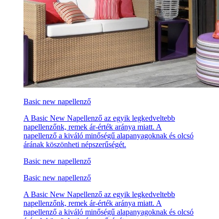
Basic new napellenző
A Basic New Napellenző az egyik legkedveltebb
napellenzőnk, remek ár-érték aránya miatt. A
napellenző a kiváló minőségű alapanyagoknak és olcsó
árának köszönheti népszerűségét.
Basic new napellenző
Basic new napellenző
A Basic New Napellenző az egyik legkedveltebb
napellenzőnk, remek ár-érték aránya miatt. A
napellenző a kiváló minőségű alapanyagoknak és olcsó