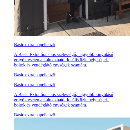
Basic extra napellenző
A Basic Extra típus kis szélességű, nagyobb kinyúlású
ernyők esetén alkalmazható. Ideális üzlethelyiségek,
boltok és vendéglátó egységek számára.
Basic extra napellenző
Basic extra napellenző
A Basic Extra típus kis szélességű, nagyobb kinyúlású
ernyők esetén alkalmazható. Ideális üzlethelyiségek,
boltok és vendéglátó egységek számára.
Basic extra napellenző