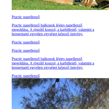
Practic napellenző
Practic napellenző balkonok légies napellenző
megoldása. A rögzítő konzol, a karbillentő, valamint a
hengertartó egyetlen egységet képező öntvény.
Practic napellenző
Practic napellenző
Practic napellenző balkonok légies napellenző
megoldása. A rögzítő konzol, a karbillentő, valamint a
hengertartó egyetlen egységet képező öntvény.
Practic napellenző