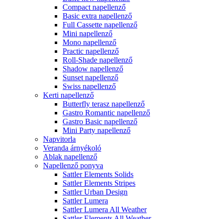
Compact napellenző
Basic extra napellenző
Full Cassette napellenző
Mini napellenző
Mono napellenző
Practic napellenző
Roll-Shade napellenző
Shadow napellenző
Sunset napellenző
Swiss napellenző
Kerti napellenző
Butterfly terasz napellenző
Gastro Romantic napellenző
Gastro Basic napellenző
Mini Party napellenző
Napvitorla
Veranda árnyékoló
Ablak napellenző
Napellenző ponyva
Sattler Elements Solids
Sattler Elements Stripes
Sattler Urban Design
Sattler Lumera
Sattler Lumera All Weather
Sattler Elements All Weather