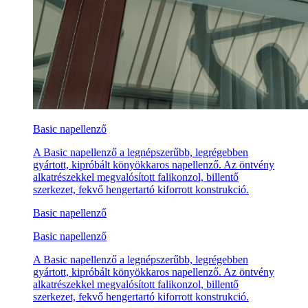
Basic napellenző
A Basic napellenző a legnépszerűbb, legrégebben
gyártott, kipróbált könyökkaros napellenző. Az öntvény
alkatrészekkel megvalósított falikonzol, billentő
szerkezet, fekvő hengertartó kiforrott konstrukció.
Basic napellenző
Basic napellenző
A Basic napellenző a legnépszerűbb, legrégebben
gyártott, kipróbált könyökkaros napellenző. Az öntvény
alkatrészekkel megvalósított falikonzol, billentő
szerkezet, fekvő hengertartó kiforrott konstrukció.