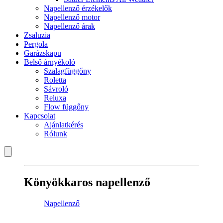
Napellenző érzékelők
Napellenző motor
Napellenző árak
Zsaluzia
Pergola
Garázskapu
Belső árnyékoló
Szalagfüggőny
Roletta
Sávroló
Reluxa
Flow függőny
Kapcsolat
Ajánlatkérés
Rólunk
Könyökkaros napellenző
Napellenző