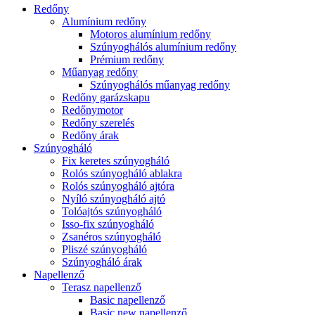
Redőny
Alumínium redőny
Motoros alumínium redőny
Szúnyoghálós alumínium redőny
Prémium redőny
Műanyag redőny
Szúnyoghálós műanyag redőny
Redőny garázskapu
Redőnymotor
Redőny szerelés
Redőny árak
Szúnyogháló
Fix keretes szúnyogháló
Rolós szúnyogháló ablakra
Rolós szúnyogháló ajtóra
Nyíló szúnyogháló ajtó
Tolóajtós szúnyogháló
Isso-fix szúnyogháló
Zsanéros szúnyogháló
Pliszé szúnyogháló
Szúnyogháló árak
Napellenző
Terasz napellenző
Basic napellenző
Basic new napellenző