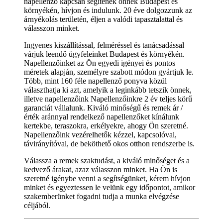
napellenző kapcsán segítenek önnek Budapest és
környékén, hívjon és indulunk. 20 éve dolgozzunk az
árnyékolás területén, éljen a valódi tapasztalattal és
válasszon minket.
Ingyenes kiszállítással, felméréssel és tanácsadással
várjuk leendő ügyfeleinket Budapest és környékén.
Napellenzőinket az Ön egyedi igényei és pontos
méretek alapján, személyre szabott módon gyártjuk le.
Több, mint 160 féle napellenző ponyva közül
választhatja ki azt, amelyik a leginkább tetszik önnek,
illetve napellenzőink Napellenzőinkre 2 év teljes körű
garanciát vállalunk. Kiváló minőségű és remek ár /
érték aránnyal rendelkező napellenzőket kínálunk
kertekbe, teraszokra, erkélyekre, ahogy Ön szeretné.
Napellenzőink vezérelhetők kézzel, kapcsolóval,
távirányítóval, de beköthető okos otthon rendszerbe is.
Válassza a remek szaktudást, a kiváló minőséget és a
kedvező árakat, azaz válasszon minket. Ha Ön is
szeretné igénybe venni a segítségünket, kérem hívjon
minket és egyeztessen le velünk egy időpontot, amikor
szakemberünket fogadni tudja a munka elvégzése
céljából.