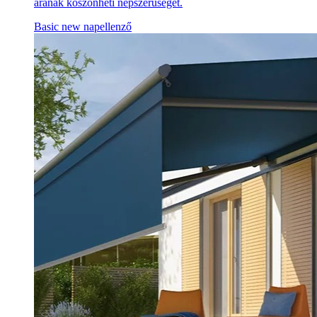
árának köszönheti népszerűségét.
Basic new napellenző