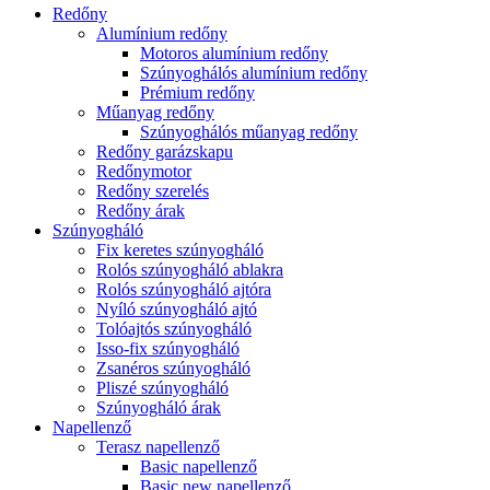
Redőny
Alumínium redőny
Motoros alumínium redőny
Szúnyoghálós alumínium redőny
Prémium redőny
Műanyag redőny
Szúnyoghálós műanyag redőny
Redőny garázskapu
Redőnymotor
Redőny szerelés
Redőny árak
Szúnyogháló
Fix keretes szúnyogháló
Rolós szúnyogháló ablakra
Rolós szúnyogháló ajtóra
Nyíló szúnyogháló ajtó
Tolóajtós szúnyogháló
Isso-fix szúnyogháló
Zsanéros szúnyogháló
Pliszé szúnyogháló
Szúnyogháló árak
Napellenző
Terasz napellenző
Basic napellenző
Basic new napellenző