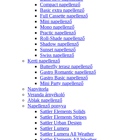
Compact napellenző
Basic extra napellenző
Full Cassette napellenző
Mini napellenző
Mono napellenző
Practic napellenző
Roll-Shade napellenző
Shadow napellenző
Sunset napellenző
Swiss napellenző
Kerti napellenző
Butterfly terasz napellenző
Gastro Romantic napellenző
Gastro Basic napellenző
Mini Party napellenző
Napvitorla
Veranda árnyékoló
Ablak napellenző
Napellenző ponyva
Sattler Elements Solids
Sattler Elements Stripes
Sattler Urban Design
Sattler Lumera
Sattler Lumera All Weather
Sattler Elements All Weather