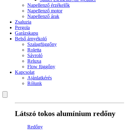
Napellenző érzékelők
Napellenző motor
Napellenző árak
Zsaluzia
Pergola
Garázskapu
Belső árnyékoló
Szalagfüggőny
Roletta
Sávroló
Reluxa
Flow függőny
Kapcsolat
Ajánlatkérés
Rólunk
Látszó tokos alumínium redőny
Redőny