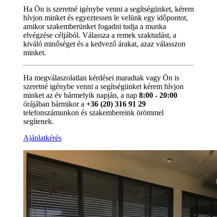
Ha Ön is szeretné igénybe venni a segítségünket, kérem
hívjon minket és egyeztessen le velünk egy időpontot,
amikor szakemberünket fogadni tudja a munka
elvégzése céljából. Válassza a remek szaktudást, a
kiváló minőséget és a kedvező árakat, azaz válasszon
minket.
Ha megválaszolatlan kérdései maradtak vagy Ön is
szeretné igénybe venni a segítségünket kérem hívjon
minket az év bármelyik napján, a nap
8:00 - 20:00
órájában bármikor a
+36 (20) 316 91 29
telefonszámunkon és szakembereink örömmel
segítenek.
Ajánlatkérés