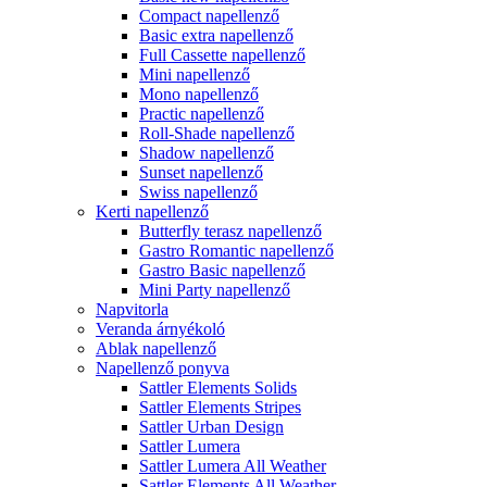
Compact napellenző
Basic extra napellenző
Full Cassette napellenző
Mini napellenző
Mono napellenző
Practic napellenző
Roll-Shade napellenző
Shadow napellenző
Sunset napellenző
Swiss napellenző
Kerti napellenző
Butterfly terasz napellenző
Gastro Romantic napellenző
Gastro Basic napellenző
Mini Party napellenző
Napvitorla
Veranda árnyékoló
Ablak napellenző
Napellenző ponyva
Sattler Elements Solids
Sattler Elements Stripes
Sattler Urban Design
Sattler Lumera
Sattler Lumera All Weather
Sattler Elements All Weather