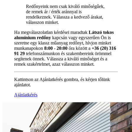
Redőnyeink nem csak kiváló minőségűek,
de remek ár / érték aránnyal is
rendelkeznek. Válassza a kedvező árakat,
válasszon minket.
Ha megválaszolatlan kérdései maradtak
Látszó tokos
alumínium redőny
kapcsán vagy egyszerűen Ön is
szeretne egy klassz műanyag redőnyt, hívjon minket
munkanapokon
8:00 - 20:00
óra között a
+36 (20) 316
91 29
telefonszámunkon és szakembereink örömmel
segítenek önnek. Válassza a kiváló minőséget és a
remek szakértelmet, azaz válasszon minket.
Kattintson az Ajánlatkérés gombra, és kérjen tőlünk
ajánlatot.
Ajánlatkérés