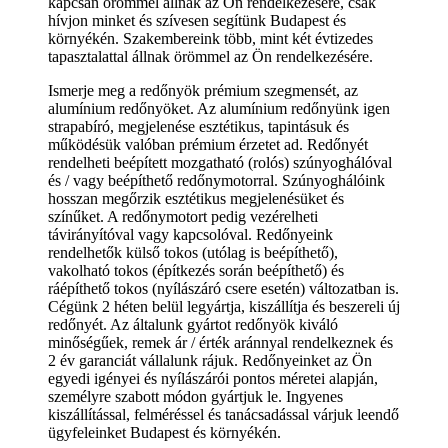
kapcsán örömmel állnak az Ön rendelkezésére, csak
hívjon minket és szívesen segítünk Budapest és
környékén. Szakembereink több, mint két évtizedes
tapasztalattal állnak örömmel az Ön rendelkezésére.
Ismerje meg a redőnyök prémium szegmensét, az
alumínium redőnyöket. Az alumínium redőnyünk igen
strapabíró, megjelenése esztétikus, tapintásuk és
működésük valóban prémium érzetet ad. Redőnyét
rendelheti beépített mozgatható (rolós) szúnyoghálóval
és / vagy beépíthető redőnymotorral. Szúnyoghálóink
hosszan megőrzik esztétikus megjelenésüket és
színűket. A redőnymotort pedig vezérelheti
távirányítóval vagy kapcsolóval. Redőnyeink
rendelhetők külső tokos (utólag is beépíthető),
vakolható tokos (építkezés során beépíthető) és
ráépíthető tokos (nyílászáró csere esetén) változatban is.
Cégünk 2 héten belül legyártja, kiszállítja és beszereli új
redőnyét. Az általunk gyártot redőnyök kiváló
minőségűek, remek ár / érték aránnyal rendelkeznek és
2 év garanciát vállalunk rájuk. Redőnyeinket az Ön
egyedi igényei és nyílászárói pontos méretei alapján,
személyre szabott módon gyártjuk le. Ingyenes
kiszállítással, felméréssel és tanácsadással várjuk leendő
ügyfeleinket Budapest és környékén.