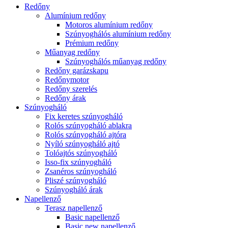
Redőny
Alumínium redőny
Motoros alumínium redőny
Szúnyoghálós alumínium redőny
Prémium redőny
Műanyag redőny
Szúnyoghálós műanyag redőny
Redőny garázskapu
Redőnymotor
Redőny szerelés
Redőny árak
Szúnyogháló
Fix keretes szúnyogháló
Rolós szúnyogháló ablakra
Rolós szúnyogháló ajtóra
Nyíló szúnyogháló ajtó
Tolóajtós szúnyogháló
Isso-fix szúnyogháló
Zsanéros szúnyogháló
Pliszé szúnyogháló
Szúnyogháló árak
Napellenző
Terasz napellenző
Basic napellenző
Basic new napellenző