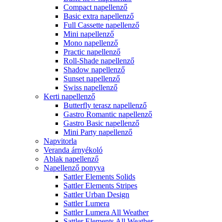
Compact napellenző
Basic extra napellenző
Full Cassette napellenző
Mini napellenző
Mono napellenző
Practic napellenző
Roll-Shade napellenző
Shadow napellenző
Sunset napellenző
Swiss napellenző
Kerti napellenző
Butterfly terasz napellenző
Gastro Romantic napellenző
Gastro Basic napellenző
Mini Party napellenző
Napvitorla
Veranda árnyékoló
Ablak napellenző
Napellenző ponyva
Sattler Elements Solids
Sattler Elements Stripes
Sattler Urban Design
Sattler Lumera
Sattler Lumera All Weather
Sattler Elements All Weather