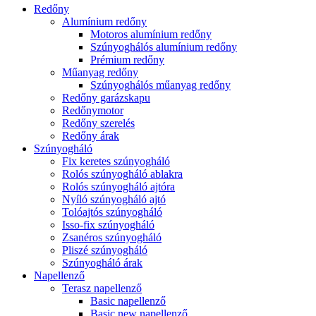
Redőny
Alumínium redőny
Motoros alumínium redőny
Szúnyoghálós alumínium redőny
Prémium redőny
Műanyag redőny
Szúnyoghálós műanyag redőny
Redőny garázskapu
Redőnymotor
Redőny szerelés
Redőny árak
Szúnyogháló
Fix keretes szúnyogháló
Rolós szúnyogháló ablakra
Rolós szúnyogháló ajtóra
Nyíló szúnyogháló ajtó
Tolóajtós szúnyogháló
Isso-fix szúnyogháló
Zsanéros szúnyogháló
Pliszé szúnyogháló
Szúnyogháló árak
Napellenző
Terasz napellenző
Basic napellenző
Basic new napellenző