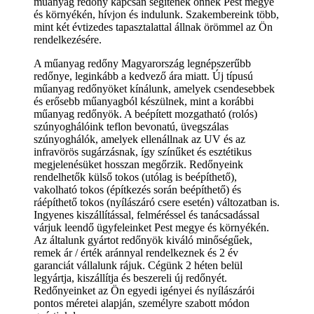
műanyag redőny kapcsán segítenek önnek Pest megye
és környékén, hívjon és indulunk. Szakembereink több,
mint két évtizedes tapasztalattal állnak örömmel az Ön
rendelkezésére.
A műanyag redőny Magyarország legnépszerűbb
redőnye, leginkább a kedvező ára miatt. Új típusú
műanyag redőnyöket kínálunk, amelyek csendesebbek
és erősebb műanyagból készülnek, mint a korábbi
műanyag redőnyök. A beépített mozgatható (rolós)
szúnyoghálóink teflon bevonatú, üvegszálas
szúnyoghálók, amelyek ellenállnak az UV és az
infravörös sugárzásnak, így színűket és esztétikus
megjelenésüket hosszan megőrzik. Redőnyeink
rendelhetők külső tokos (utólag is beépíthető),
vakolható tokos (építkezés során beépíthető) és
ráépíthető tokos (nyílászáró csere esetén) változatban is.
Ingyenes kiszállítással, felméréssel és tanácsadással
várjuk leendő ügyfeleinket Pest megye és környékén.
Az általunk gyártot redőnyök kiváló minőségűek,
remek ár / érték aránnyal rendelkeznek és 2 év
garanciát vállalunk rájuk. Cégünk 2 héten belül
legyártja, kiszállítja és beszereli új redőnyét.
Redőnyeinket az Ön egyedi igényei és nyílászárói
pontos méretei alapján, személyre szabott módon