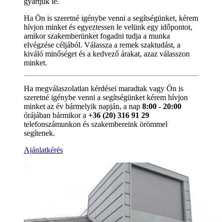
gyártjuk le.
Ha Ön is szeretné igénybe venni a segítségünket, kérem
hívjon minket és egyeztessen le velünk egy időpontot,
amikor szakemberünket fogadni tudja a munka
elvégzése céljából. Válassza a remek szaktudást, a
kiváló minőséget és a kedvező árakat, azaz válasszon
minket.
Ha megválaszolatlan kérdései maradtak vagy Ön is
szeretné igénybe venni a segítségünket kérem hívjon
minket az év bármelyik napján, a nap
8:00 - 20:00
órájában bármikor a
+36 (20) 316 91 29
telefonszámunkon és szakembereink örömmel
segítenek.
Ajánlatkérés