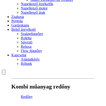
Napellenző érzékelők
Napellenző motor
Napellenző árak
Zsaluzia
Pergola
Garázskapu
Belső árnyékoló
Szalagfüggőny
Roletta
Sávroló
Reluxa
Flow függőny
Kapcsolat
Ajánlatkérés
Rólunk
Kombi műanyag redőny
Redőny